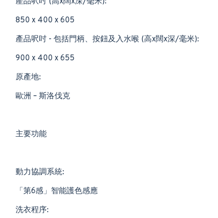
產品呎吋 (高x闊x深/毫米):
850 x 400 x 605
產品呎吋 - 包括門柄、按鈕及入水喉 (高x闊x深/毫米):
900 x 400 x 655
原產地:
歐洲 – 斯洛伐克
主要功能
動力協調系統:
「第6感」智能護色感應
洗衣程序: