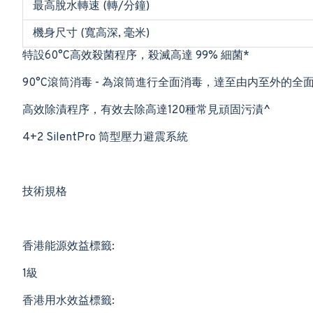
最高脫水轉速 (轉/分鐘)
機身尺寸 (寬高深, 毫米)
特設60°C高效殺菌程序，殺滅高達 99% 細菌*
90°C滾筒消毒 - 為滾筒進行全面消毒，達至由内至外的全
高效除漬程序，有效去除高達120種常見頑固污漬^
4+2 SilentPro 筒型壓力避震系統
技術規格
香港能源效益標籤:
1級
香港用水效益標籤: