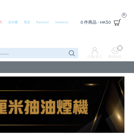
0
:
0 件商品 - HK$0
洗衣機
電視
Rasonic
Siemens
0
註冊/登入
商品比較