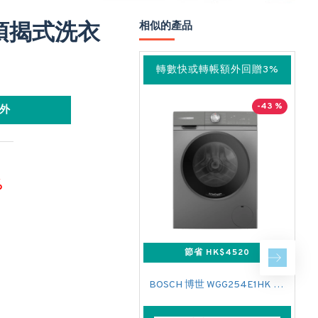
3 頂揭式洗衣
相似的產品
轉數快或轉帳額外回贈3%
-43 %
外
%
節省 HK$4520
BOSCH 博世 WGG254E1HK 前置式洗衣機 (10 公斤,1400 轉/分鐘)