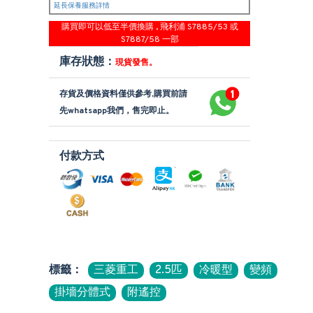
延長保養服務詳情
購買即可以低至半價換購 , 飛利浦 S7885/53 或
S7887/58 一部
庫存狀態：
現貨發售。
存貨及價格資料僅供參考,購買前請
先whatsapp我們，售完即止。
付款方式
標籤：
三菱重工
2.5匹
冷暖型
變頻
掛墻分體式
附遙控