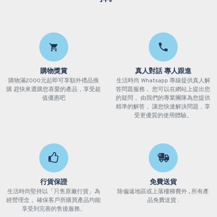
購物獎賞
真人對話 專人跟進
購物滿2000元起即可享額外禮品換
生活時尚 Whatsapp 專線提供真人解
購 趕快來選購您喜愛的產品，享受超
答問題服務， 您可以在網站上提出您
值優惠吧
的疑問， 由我們的專業團隊為您提供
精準的解答， 讓您快速解決問題，享
受更優質的使用體驗。
行貨保證
免費送貨
生活時尚堅持以「只售原廠行貨」為
除偏遠地區或上落樓梯費外 , 所有產
經營理念， 確保客戶所購買產品均能
品免費送貨 .
享受到完善的售後服務。