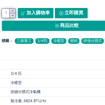
加入購物車
立即購買
商品比較
標籤：
三菱重工
3/4匹
冷暖型
變頻
掛墻分體式
3/4 匹
冷暖型
掛牆分體式冷氣機
製冷量, 6824 BTU/hr