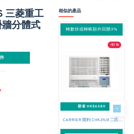
IES 三菱重工
相似的產品
暖掛牆分體式
轉數快或轉帳額外回贈3%
-51 %
外
%
節省 HK$6380
CARRIER 開利 CHK21UX 二匹半 變頻淨冷窗口式冷氣機 (附遙控)