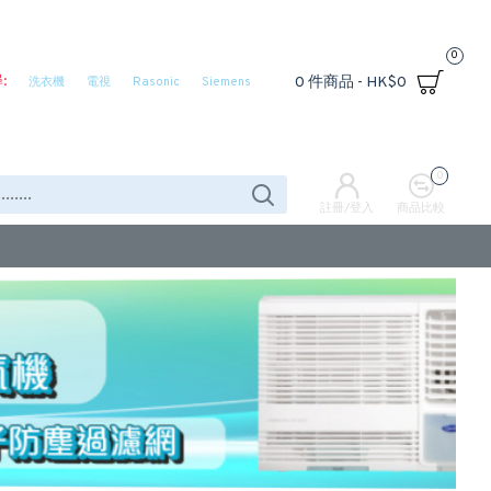
0
:
0 件商品 - HK$0
洗衣機
電視
Rasonic
Siemens
0
註冊/登入
商品比較