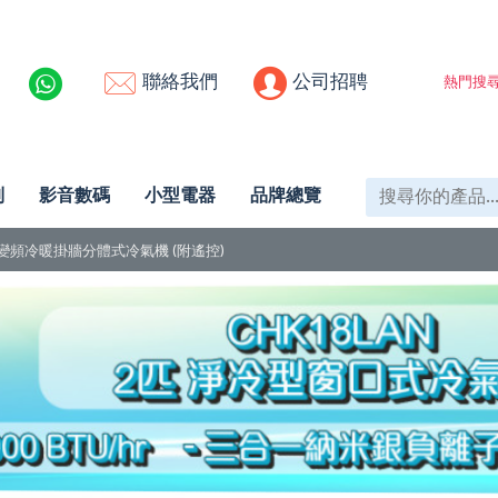
聯絡我們
公司招聘
熱門搜尋
列
影音數碼
小型電器
品牌總覽
 3/4匹 變頻冷暖掛牆分體式冷氣機 (附遙控)