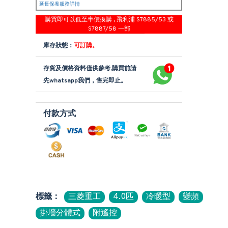
延長保養服務詳情
購買即可以低至半價換購 , 飛利浦 S7885/53 或
S7887/58 一部
庫存狀態：
可訂購。
存貨及價格資料僅供參考,購買前請
先whatsapp我們，售完即止。
付款方式
標籤：
三菱重工
4.0匹
冷暖型
變頻
掛墻分體式
附遙控