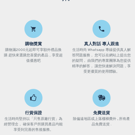
購物獎賞
真人對話 專人跟進
購物滿2000元起即可享額外禮品換
生活時尚 Whatsapp 專線提供真人解
購 趕快來選購您喜愛的產品，享受超
答問題服務， 您可以在網站上提出您
值優惠吧
的疑問， 由我們的專業團隊為您提供
精準的解答， 讓您快速解決問題，享
受更優質的使用體驗。
行貨保證
免費送貨
生活時尚堅持以「只售原廠行貨」為
除偏遠地區或上落樓梯費外 , 所有產
經營理念， 確保客戶所購買產品均能
品免費送貨 .
享受到完善的售後服務。