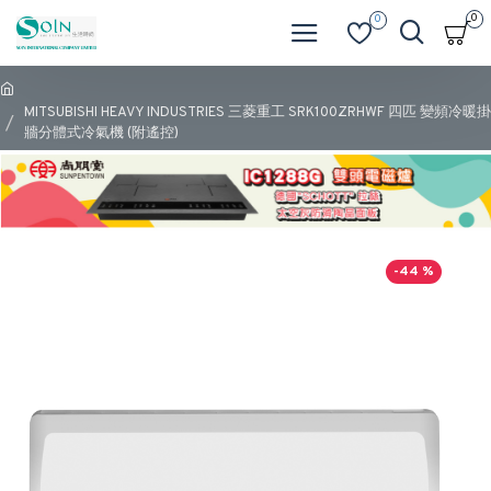
0
0
MITSUBISHI HEAVY INDUSTRIES 三菱重工 SRK100ZRHWF 四匹 變頻冷暖掛
牆分體式冷氣機 (附遙控)
-44 %