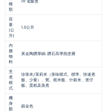
IH 電飯煲
種
類
容
量
1.0公升
(公
升)
內
膽
黃金陶鑽厚鍋: 鑽石高導熱塗層
物
料
烹
珍珠米/茉莉米（美味模式、標準、快速煮
煮
飯、少量）、粥、糙米飯、什穀米、煲仔
模
飯、蛋糕及蒸煮
式
機
身
鍛金色
顏