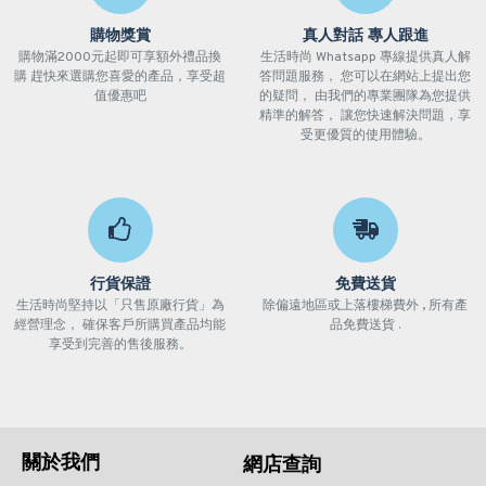
購物獎賞
真人對話 專人跟進
購物滿2000元起即可享額外禮品換
生活時尚 Whatsapp 專線提供真人解
購 趕快來選購您喜愛的產品，享受超
答問題服務， 您可以在網站上提出您
值優惠吧
的疑問， 由我們的專業團隊為您提供
精準的解答， 讓您快速解決問題，享
受更優質的使用體驗。
行貨保證
免費送貨
生活時尚堅持以「只售原廠行貨」為
除偏遠地區或上落樓梯費外 , 所有產
經營理念， 確保客戶所購買產品均能
品免費送貨 .
享受到完善的售後服務。
關於我們
網店查詢