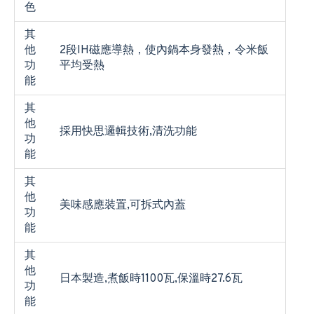
色
其
他
2段IH磁應導熱，使內鍋本身發熱，令米飯
功
平均受熱
能
其
他
採用快思邏輯技術,清洗功能
功
能
其
他
美味感應裝置,可拆式內蓋
功
能
其
他
日本製造,煮飯時1100瓦,保溫時27.6瓦
功
能