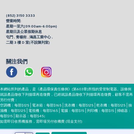
(852) 3150 3333
營業時間:
星期一至六(09:00am-6:00pm)
星期日及公眾假期休息
屯門 , 青楊街 , 鴻昌工業中心 ,
二期 3 樓 D 室(不設陳列室)
關注我們
本網站所列的產品，是《產品環保責任條例》(第603章)所指的受管制電器。該條例
就該產品徵收下列循環再造徵費，已經就該產品徵收下列循環再造徵費，顧客不需再
另行付費：
空調機：每部$125 | 電冰箱：每部$165 | 洗衣機：每部$125 | 乾衣機：每部$125 | 抽
濕機：每部$125 | 電視機：每部$165 | 電腦：每部$15 | 列印機：每部$15 | 掃瞄器：
每部$15 | 顯示器：每部$45;
如需即日收舊機服務，需即場另付收機費 (現金支付)