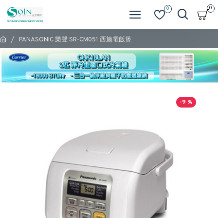
0
0
PANASONIC 樂聲 SR-CM051 西施電飯煲
-9 %