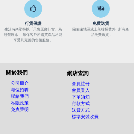
行貨保證
免費送貨
生活時尚堅持以「只售原廠行貨」為
除偏遠地區或上落樓梯費外 , 所有產
經營理念， 確保客戶所購買產品均能
品免費送貨 .
享受到完善的售後服務。
關於我們
網店查詢
公司簡介
會員註冊
職位招聘
會員登入
聯絡我們
下單須知
私隱政策
付款方式
免責聲明
送貨方式
標準安裝收費