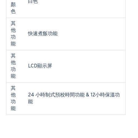
白色
顏
色
其
他
快速煮飯功能
功
能
其
他
LCD顯示屏
功
能
其
他
24 小時制式預校時間功能 & 12小時保溫功
功
能
能