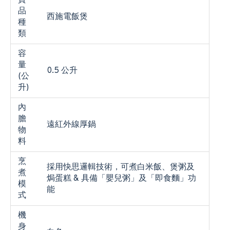
貨
品
西施電飯煲
種
類
容
量
0.5 公升
(公
升)
內
膽
遠紅外線厚鍋
物
料
烹
採用快思邏輯技術，可煮白米飯、煲粥及
煮
焗蛋糕 & 具備「嬰兒粥」及「即食麵」功
模
能
式
機
身