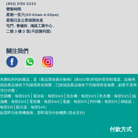
(852) 3150 3333
營業時間:
星期一至六(09:00am-6:00pm)
星期日及公眾假期休息
屯門 , 青楊街 , 鴻昌工業中心 ,
二期 3 樓 D 室(不設陳列室)
關注我們
本網站所列的產品，是《產品環保責任條例》(第603章)所指的受管制電器。該條例
就該產品徵收下列循環再造徵費，已經就該產品徵收下列循環再造徵費，顧客不需再
另行付費：
空調機：每部$125 | 電冰箱：每部$165 | 洗衣機：每部$125 | 乾衣機：每部$125 | 抽
濕機：每部$125 | 電視機：每部$165 | 電腦：每部$15 | 列印機：每部$15 | 掃瞄器：
每部$15 | 顯示器：每部$45;
如需即日收舊機服務，需即場另付收機費 (現金支付)
付款方式