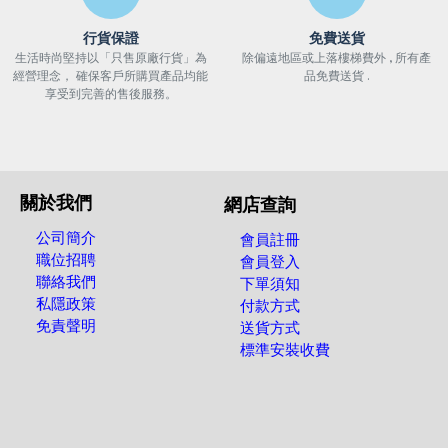
行貨保證
免費送貨
生活時尚堅持以「只售原廠行貨」為
除偏遠地區或上落樓梯費外 , 所有產
經營理念， 確保客戶所購買產品均能
品免費送貨 .
享受到完善的售後服務。
關於我們
網店查詢
公司簡介
會員註冊
職位招聘
會員登入
聯絡我們
下單須知
私隱政策
付款方式
免責聲明
送貨方式
標準安裝收費