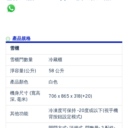
產品規格
雪櫃
雪櫃門數量
冷藏櫃
淨容量(公升)
58 公升
產品顏色
白色
機身尺寸 (寬高
706 x 865 x 318(+20)
深, 毫米)
冷凍度可保持 -20度或以下(視乎機
其他功能
背按鈕設定模式)