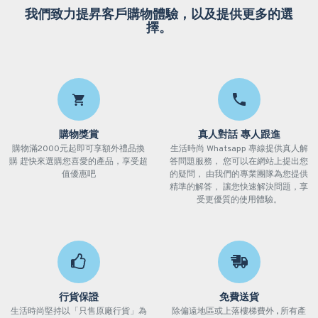
我們致力提昇客戶購物體驗，以及提供更多的選
擇。
購物獎賞
真人對話 專人跟進
購物滿2000元起即可享額外禮品換
生活時尚 Whatsapp 專線提供真人解
購 趕快來選購您喜愛的產品，享受超
答問題服務， 您可以在網站上提出您
值優惠吧
的疑問， 由我們的專業團隊為您提供
精準的解答， 讓您快速解決問題，享
受更優質的使用體驗。
行貨保證
免費送貨
生活時尚堅持以「只售原廠行貨」為
除偏遠地區或上落樓梯費外 , 所有產