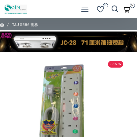
0
0
T&J S886 拖板
--15 %