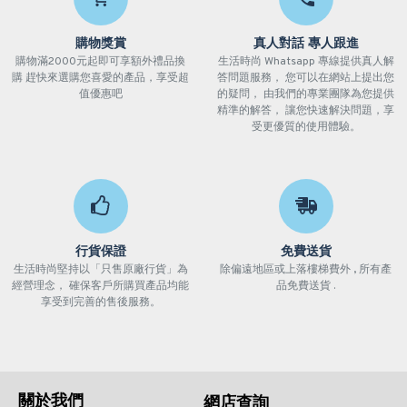
購物獎賞
真人對話 專人跟進
購物滿2000元起即可享額外禮品換
生活時尚 Whatsapp 專線提供真人解
購 趕快來選購您喜愛的產品，享受超
答問題服務， 您可以在網站上提出您
值優惠吧
的疑問， 由我們的專業團隊為您提供
精準的解答， 讓您快速解決問題，享
受更優質的使用體驗。
行貨保證
免費送貨
生活時尚堅持以「只售原廠行貨」為
除偏遠地區或上落樓梯費外 , 所有產
經營理念， 確保客戶所購買產品均能
品免費送貨 .
享受到完善的售後服務。
關於我們
網店查詢