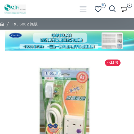
0
0
T&J S882 拖板
--22 %