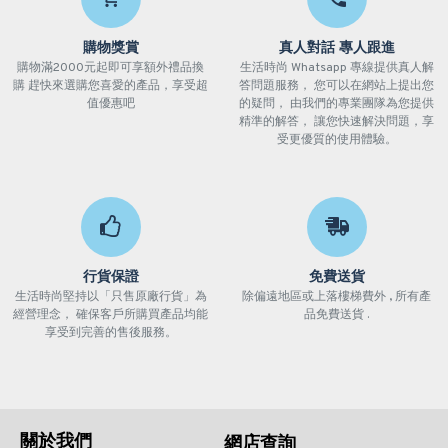
購物獎賞
真人對話 專人跟進
購物滿2000元起即可享額外禮品換
生活時尚 Whatsapp 專線提供真人解
購 趕快來選購您喜愛的產品，享受超
答問題服務， 您可以在網站上提出您
值優惠吧
的疑問， 由我們的專業團隊為您提供
精準的解答， 讓您快速解決問題，享
受更優質的使用體驗。
行貨保證
免費送貨
生活時尚堅持以「只售原廠行貨」為
除偏遠地區或上落樓梯費外 , 所有產
經營理念， 確保客戶所購買產品均能
品免費送貨 .
享受到完善的售後服務。
關於我們
網店查詢