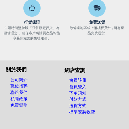
行貨保證
免費送貨
生活時尚堅持以「只售原廠行貨」為
除偏遠地區或上落樓梯費外 , 所有產
經營理念， 確保客戶所購買產品均能
品免費送貨 .
享受到完善的售後服務。
關於我們
網店查詢
公司簡介
會員註冊
職位招聘
會員登入
聯絡我們
下單須知
私隱政策
付款方式
免責聲明
送貨方式
標準安裝收費