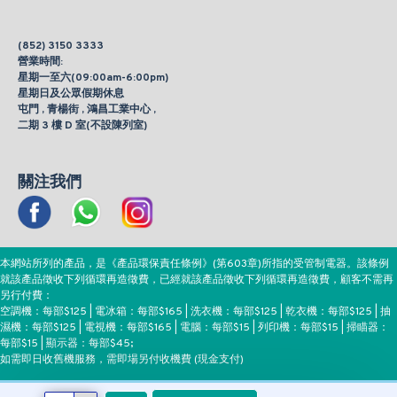
(852) 3150 3333
營業時間:
星期一至六(09:00am-6:00pm)
星期日及公眾假期休息
屯門 , 青楊街 , 鴻昌工業中心 ,
二期 3 樓 D 室(不設陳列室)
關注我們
本網站所列的產品，是《產品環保責任條例》(第603章)所指的受管制電器。該條例
就該產品徵收下列循環再造徵費，已經就該產品徵收下列循環再造徵費，顧客不需再
另行付費：
空調機：每部$125 | 電冰箱：每部$165 | 洗衣機：每部$125 | 乾衣機：每部$125 | 抽
濕機：每部$125 | 電視機：每部$165 | 電腦：每部$15 | 列印機：每部$15 | 掃瞄器：
每部$15 | 顯示器：每部$45;
如需即日收舊機服務，需即場另付收機費 (現金支付)