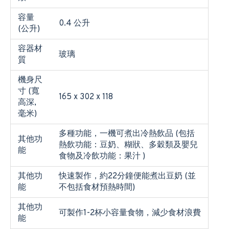
容量
0.4 公升
(公升)
容器材
玻璃
質
機身尺
寸 (寬
165 x 302 x 118
高深,
毫米)
多種功能，一機可煮出冷熱飲品 (包括
其他功
熱飲功能：豆奶、糊狀、多穀類及嬰兒
能
食物及冷飲功能：果汁 )
其他功
快速製作，約22分鐘便能煮出豆奶 (並
能
不包括食材預熱時間)
其他功
可製作1-2杯小容量食物，減少食材浪費
能