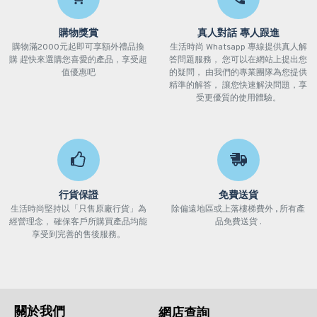
購物獎賞
真人對話 專人跟進
購物滿2000元起即可享額外禮品換
生活時尚 Whatsapp 專線提供真人解
購 趕快來選購您喜愛的產品，享受超
答問題服務， 您可以在網站上提出您
值優惠吧
的疑問， 由我們的專業團隊為您提供
精準的解答， 讓您快速解決問題，享
受更優質的使用體驗。
行貨保證
免費送貨
生活時尚堅持以「只售原廠行貨」為
除偏遠地區或上落樓梯費外 , 所有產
經營理念， 確保客戶所購買產品均能
品免費送貨 .
享受到完善的售後服務。
關於我們
網店查詢