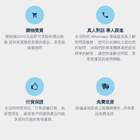
購物獎賞
真人對話 專人跟進
購物滿2000元起即可享額外禮品換
生活時尚 Whatsapp 專線提供真人解
購 趕快來選購您喜愛的產品，享受超
答問題服務， 您可以在網站上提出您
值優惠吧
的疑問， 由我們的專業團隊為您提供
精準的解答， 讓您快速解決問題，享
受更優質的使用體驗。
行貨保證
免費送貨
生活時尚堅持以「只售原廠行貨」為
除偏遠地區或上落樓梯費外 , 所有產
經營理念， 確保客戶所購買產品均能
品免費送貨 .
享受到完善的售後服務。