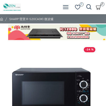
0
0
SHARP 聲寶 R-S20CA(W) 微波爐
-24 %