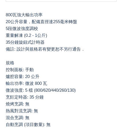
800瓦強大輸出功率
20公升容量，配備直徑達255毫米轉盤
5段微波強度調校
重量解凍 (0.2 - 1公斤)
35分鐘旋鈕式計時器
備註: 設計與規格若有變更恕不另行通告．
規格
控制面板: 手動
爐腔容量: 20 公升
輸出功率: 微波 800 瓦
微波強度: 5 檔 (800/620/440/260/130)
烹飪定時器: 35 分鐘
燒烤烹調: 無
熱風對流烹調: 無
混合烹調: 無
自動烹調 (項目數量): 無