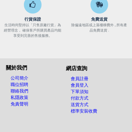
行貨保證
免費送貨
生活時尚堅持以「只售原廠行貨」為
除偏遠地區或上落樓梯費外 , 所有產
經營理念， 確保客戶所購買產品均能
品免費送貨 .
享受到完善的售後服務。
關於我們
網店查詢
公司簡介
會員註冊
職位招聘
會員登入
聯絡我們
下單須知
私隱政策
付款方式
免責聲明
送貨方式
標準安裝收費