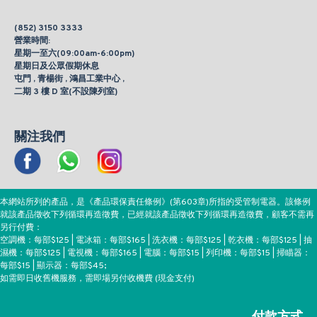
(852) 3150 3333
營業時間:
星期一至六(09:00am-6:00pm)
星期日及公眾假期休息
屯門 , 青楊街 , 鴻昌工業中心 ,
二期 3 樓 D 室(不設陳列室)
關注我們
本網站所列的產品，是《產品環保責任條例》(第603章)所指的受管制電器。該條例
就該產品徵收下列循環再造徵費，已經就該產品徵收下列循環再造徵費，顧客不需再
另行付費：
空調機：每部$125 | 電冰箱：每部$165 | 洗衣機：每部$125 | 乾衣機：每部$125 | 抽
濕機：每部$125 | 電視機：每部$165 | 電腦：每部$15 | 列印機：每部$15 | 掃瞄器：
每部$15 | 顯示器：每部$45;
如需即日收舊機服務，需即場另付收機費 (現金支付)