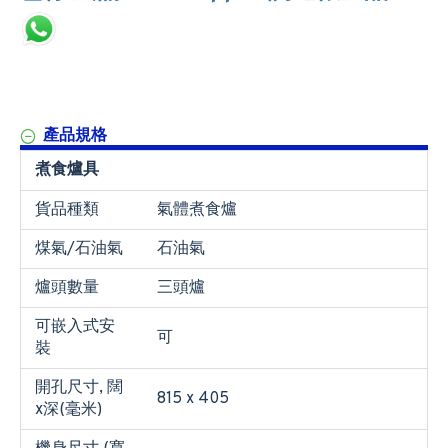
產品規格
煮食爐具
貨品種類
氣體煮食爐
煤氣/石油氣
石油氣
爐頭數量
三頭爐
可嵌入式安
可
裝
開孔尺寸, 闊
815 x 405
x深(毫米)