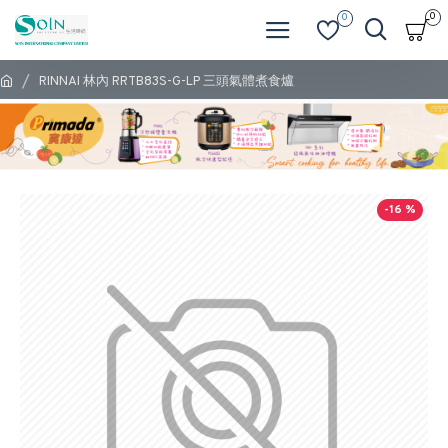
0
0
RINNAI 林內 RRTB83S-G-LP 三頭氣體煮食爐
-16 %