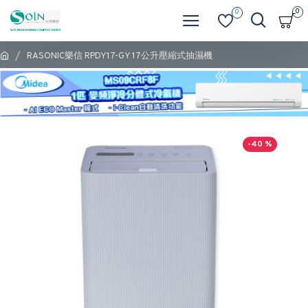
0
0
RASONIC樂信 RPDY17-GY 17公升壓縮式抽濕機
-40 %