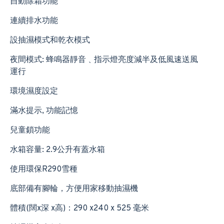
自動除霜功能
連續排水功能
設抽濕模式和乾衣模式
夜間模式: 蜂鳴器靜音﹑指示燈亮度減半及低風速送風
運行
環境濕度設定
滿水提示, 功能記憶
兒童鎖功能
水箱容量: 2.9公升有蓋水箱
使用環保R290雪種
底部備有腳輪，方便用家移動抽濕機
體積(闊x深 x高)：290 x240 x 525 毫米