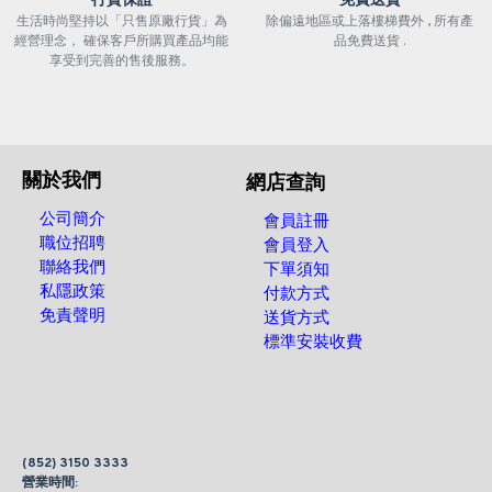
行貨保證
免費送貨
生活時尚堅持以「只售原廠行貨」為
除偏遠地區或上落樓梯費外 , 所有產
經營理念， 確保客戶所購買產品均能
品免費送貨 .
享受到完善的售後服務。
關於我們
網店查詢
公司簡介
會員註冊
職位招聘
會員登入
聯絡我們
下單須知
私隱政策
付款方式
免責聲明
送貨方式
標準安裝收費
(852) 3150 3333
營業時間: