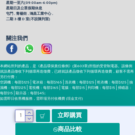
星期一至六(09:00am-6:00pm)
星期日及公眾假期休息
屯門 , 青楊街 , 鴻昌工業中心 ,
二期 3 樓 D 室(不設陳列室)
關注我們
本網站所列的產品，是《產品環保責任條例》(第603章)所指的受管制電器。該條例
就該產品徵收下列循環再造徵費，已經就該產品徵收下列循環再造徵費，顧客不需再
另行付費：
空調機：每部$125 | 電冰箱：每部$165 | 洗衣機：每部$125 | 乾衣機：每部$125 | 抽
濕機：每部$125 | 電視機：每部$165 | 電腦：每部$15 | 列印機：每部$15 | 掃瞄器：
每部$15 | 顯示器：每部$45;
如需即日收舊機服務，需即場另付收機費 (現金支付)
立即購買
付款方式
商品比較