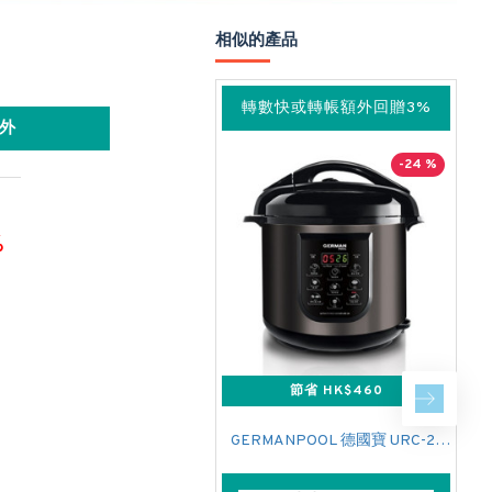
相似的產品
轉數快或轉帳額外回贈3%
外
-24 %
%
節省 HK$460
GERMANPOOL 德國寶 URC-28 電飯煲