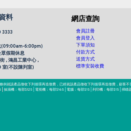
資料
網店查詢
會員註冊
0 3333
會員登入
下單須知
9:00am-6:00pm)
付款方式
公眾假期休息
送貨方式
楊街 , 鴻昌工業中心 ,
標準安裝收費
 D 室(不設陳列室)
。該條例就該產品徵收下列循環再造徵費，已經就該產品徵收下列循環再造徵費，顧客不
 | 抽濕機：每部$125 | 電視機：每部$165 | 電腦：每部$15 | 列印機：每部$15 | 掃瞄