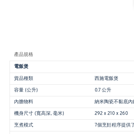
產品規格
電飯煲
貨品種類
西施電飯煲
容量 (公升)
0.7 公升
內膽物料
納米陶瓷不黏底內
機身尺寸 (寬高深, 毫米)
292 x 210 x 260
烹煮模式
7個烹飪程序提供