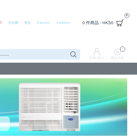
0
:
0 件商品 - HK$0
洗衣機
電視
Rasonic
Siemens
0
註冊/登入
商品比較