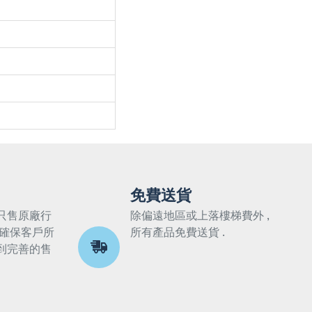
免費送貨
只售原廠行
除偏遠地區或上落樓梯費外 ,
 確保客戶所
所有產品免費送貨 .
到完善的售