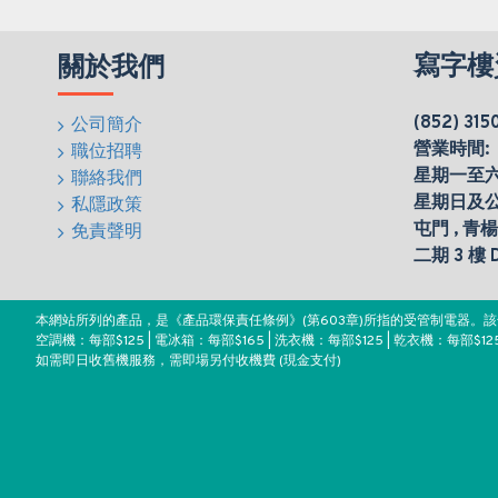
寫字樓
關於我們
(852) 315
公司簡介
營業時間:
職位招聘
星期一至六(0
聯絡我們
星期日及
私隱政策
屯門 , 青
免責聲明
二期 3 樓
本網站所列的產品，是《產品環保責任條例》(第603章)所指的受管制電器
空調機：每部$125 | 電冰箱：每部$165 | 洗衣機：每部$125 | 乾衣機：每部$125
如需即日收舊機服務，需即場另付收機費 (現金支付)