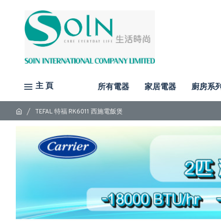
主 頁
所有電器
家居電器
廚房系
TEFAL 特福 RK6011 西施電飯煲