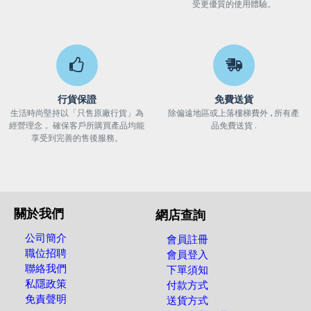
受更優質的使用體驗。
行貨保證
免費送貨
生活時尚堅持以「只售原廠行貨」為
除偏遠地區或上落樓梯費外 , 所有產
經營理念， 確保客戶所購買產品均能
品免費送貨 .
享受到完善的售後服務。
關於我們
網店查詢
公司簡介
會員註冊
職位招聘
會員登入
聯絡我們
下單須知
私隱政策
付款方式
免責聲明
送貨方式