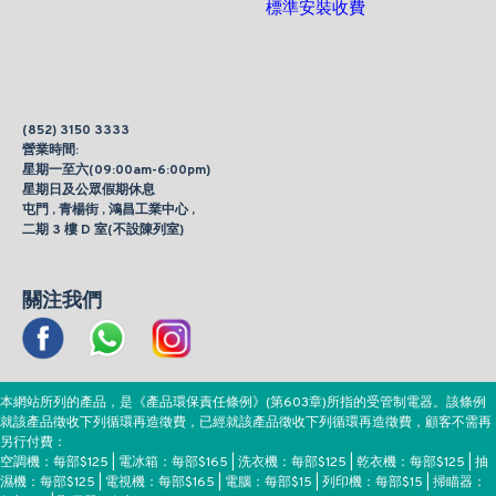
標準安裝收費
(852) 3150 3333
營業時間:
星期一至六(09:00am-6:00pm)
星期日及公眾假期休息
屯門 , 青楊街 , 鴻昌工業中心 ,
二期 3 樓 D 室(不設陳列室)
關注我們
本網站所列的產品，是《產品環保責任條例》(第603章)所指的受管制電器。該條例
就該產品徵收下列循環再造徵費，已經就該產品徵收下列循環再造徵費，顧客不需再
另行付費：
空調機：每部$125 | 電冰箱：每部$165 | 洗衣機：每部$125 | 乾衣機：每部$125 | 抽
濕機：每部$125 | 電視機：每部$165 | 電腦：每部$15 | 列印機：每部$15 | 掃瞄器：