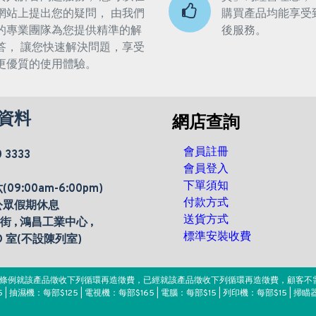
網站上提出您的疑問， 由我們
購買產品均能享受
的專業團隊為您提供精準的解
後服務。
答， 讓您快速解決問題，享受
更優質的使用體驗。
資料
網店查詢
會員註冊
0 3333
會員登入
下單須知
9:00am-6:00pm)
付款方式
公眾假期休息
送貨方式
楊街 , 鴻昌工業中心 ,
標準安裝收費
 D 室(不設陳列室)
。該條例就該產品徵收下列循環再造徵費，已經就該產品徵收下列循環再造徵費，顧客不
 | 抽濕機：每部$125 | 電視機：每部$165 | 電腦：每部$15 | 列印機：每部$15 | 掃瞄