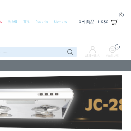
0
:
0 件商品 - HK$0
洗衣機
電視
Rasonic
Siemens
0
註冊/登入
商品比較