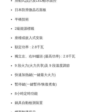
滑動式設計及LED顯示面控
日本防滑微晶石面板
半橋技術
2級能源標籤
座檯或嵌入式安裝
額定功率 : 2.8千瓦
獨立左、右IH爐頭 (最高功率) : 2.8千瓦
9 段火力(火力共享)及 9 段溫度調節
快速加熱鍵(一鍵最大火力)
暫停鍵(一鍵暫停/恢復煮食)
8小時定時功能
鍋具自動檢測裝置