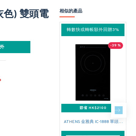
淺灰色) 雙頭電
相似的產品
轉數快或轉帳額外回贈3%
-39 %
外
%
節省 HK$2100
ATHENS 金雅典 IC-1888 單頭電磁爐