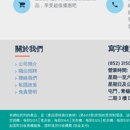
品，享受超值優惠吧
寫字樓
關於我們
(852) 315
公司簡介
營業時間:
職位招聘
星期一至六(0
聯絡我們
星期日及
私隱政策
屯門 , 青
免責聲明
二期 3 樓
本網站所列的產品，是《產品環保責任條例》(第603章)所指的受管制電器
空調機：每部$125 | 電冰箱：每部$165 | 洗衣機：每部$125 | 乾衣機：每部$125
如需即日收舊機服務，需即場另付收機費 (現金支付)