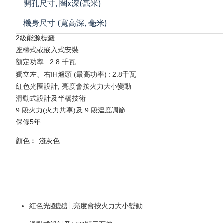
開孔尺寸, 闊x深(毫米)
機身尺寸 (寬高深, 毫米)
2級能源標籤
座檯式或嵌入式安裝
額定功率 : 2.8 千瓦
獨立左、右IH爐頭 (最高功率) : 2.8千瓦
紅色光圈設計, 亮度會按火力大小變動
滑動式設計及半橋技術
9 段火力(火力共享)及 9 段溫度調節
保修5年
顏色︰ 淺灰色
紅色光圈設計,亮度會按火力大小變動