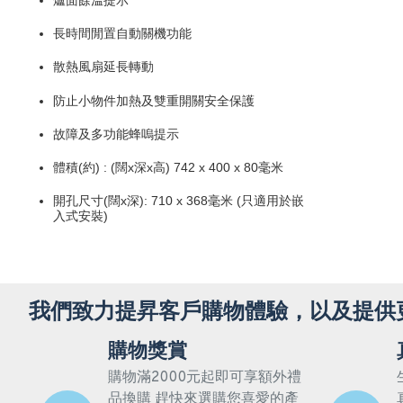
爐面餘溫提示
長時間閒置自動關機功能
散熱風扇延長轉動
防止小物件加熱及雙重開關安全保護
故障及多功能蜂嗚提示
體積(約) : (闊x深x高) 742 x 400 x 80毫米
開孔尺寸(闊x深): 710 x 368毫米 (只適用於嵌
入式安裝)
我們致力提昇客戶購物體驗，以及提供
購物獎賞
購物滿2000元起即可享額外禮
品換購 趕快來選購您喜愛的產