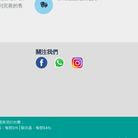
到完善的售
關注我們
需再另行付費：
器：每部$15 | 顯示器：每部$45;