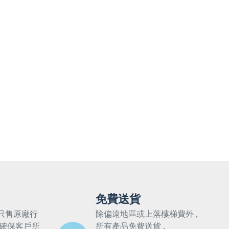
免費送貨
只售原廠行
除偏遠地區或上落樓梯費外 ,
 確保客戶所
所有產品免費送貨 .