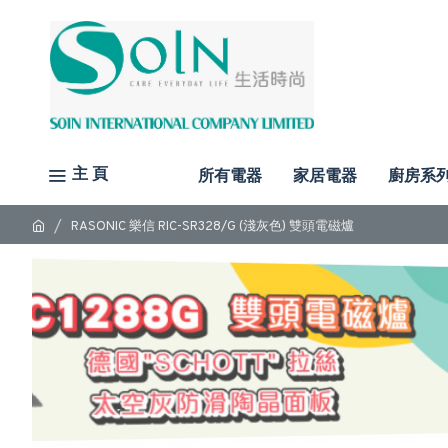
主 頁
所有電器
家居電器
廚房系
RASONIC 樂信 RIC-SR328/G (淺灰色) 雙頭電磁爐