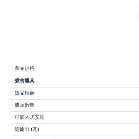
產品規格
煮食爐具
貨品種類
爐頭數量
可嵌入式安裝
總輸出 (瓦)