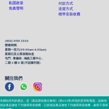
私隱政策
付款方式
免責聲明
送貨方式
標準安裝收費
(852) 3150 3333
營業時間:
星期一至六(09:00am-6:00pm)
星期日及公眾假期休息
屯門 , 青楊街 , 鴻昌工業中心 ,
二期 3 樓 D 室(不設陳列室)
關注我們
本網站所列的產品，是《產品環保責任條例》(第603章)所指的受管制電器。該條例
就該產品徵收下列循環再造徵費，已經就該產品徵收下列循環再造徵費，顧客不需再