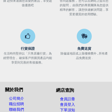
購 趕快來選購您喜愛的產品，享受超
答問題服務， 您可以在網站上提出您
值優惠吧
的疑問， 由我們的專業團隊為您提供
精準的解答， 讓您快速解決問題，享
受更優質的使用體驗。
行貨保證
免費送貨
生活時尚堅持以「只售原廠行貨」為
除偏遠地區或上落樓梯費外 , 所有產
經營理念， 確保客戶所購買產品均能
品免費送貨 .
享受到完善的售後服務。
關於我們
網店查詢
公司簡介
會員註冊
職位招聘
會員登入
聯絡我們
下單須知