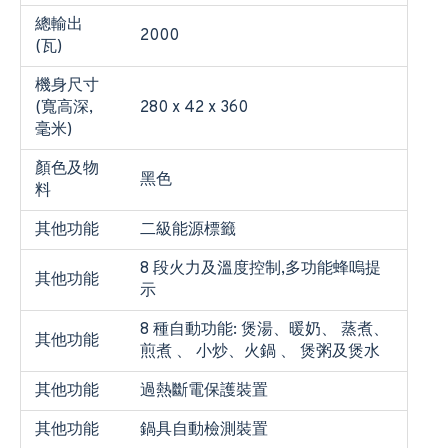
總輸出
2000
(瓦)
機身尺寸
(寬高深,
280 x 42 x 360
毫米)
顏色及物
黑色
料
其他功能
二級能源標籤
8 段火力及溫度控制,多功能蜂嗚提
其他功能
示
8 種自動功能: 煲湯、暖奶、 蒸煮、
其他功能
煎煮 、 小炒、火鍋 、 煲粥及煲水
其他功能
過熱斷電保護裝置
其他功能
鍋具自動檢測裝置