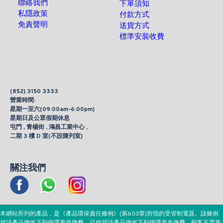
聯絡我們
下單須知
私隱政策
付款方式
免責聲明
送貨方式
標準安裝收費
(852) 3150 3333
營業時間:
星期一至六(09:00am-6:00pm)
星期日及公眾假期休息
屯門 , 青楊街 , 鴻昌工業中心 ,
二期 3 樓 D 室(不設陳列室)
關注我們
本網站所列的產品，是《產品環保責任條例》(第603章)所指的受管制電器。該條例