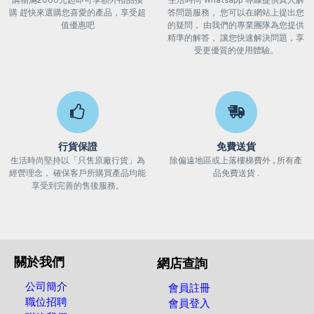
購物滿2000元起即可享額外禮品換
生活時尚 Whatsapp 專線提供真人解
購 趕快來選購您喜愛的產品，享受超
答問題服務， 您可以在網站上提出您
值優惠吧
的疑問， 由我們的專業團隊為您提供
精準的解答， 讓您快速解決問題，享
受更優質的使用體驗。
行貨保證
免費送貨
生活時尚堅持以「只售原廠行貨」為
除偏遠地區或上落樓梯費外 , 所有產
經營理念， 確保客戶所購買產品均能
品免費送貨 .
享受到完善的售後服務。
關於我們
網店查詢
公司簡介
會員註冊
職位招聘
會員登入