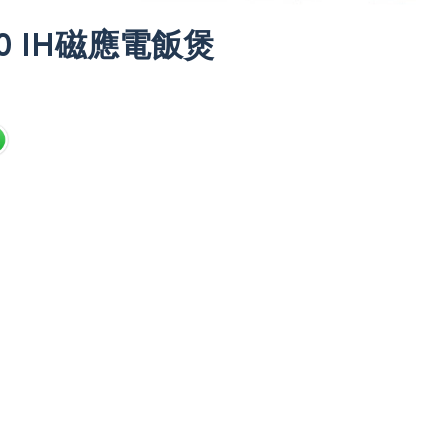
210 IH磁應電飯煲