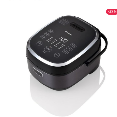
-23 %