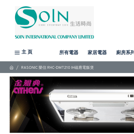
主 頁
所有電器
家居電器
廚房系
RASONIC 樂信 RHC-DMT210 IH磁應電飯煲