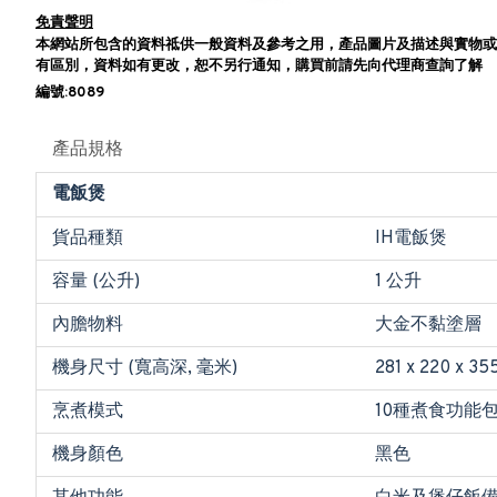
免責聲明
本網站所包含的資料祗供一般資料及參考之用，產品圖片及描述與實物或
有區別，資料如有更改，恕不另行通知，購買前請先向代理商查詢了解
編號:8089
產品規格
電飯煲
貨品種類
IH電飯煲
容量 (公升)
1 公升
內膽物料
大金不黏塗層
機身尺寸 (寬高深, 毫米)
281 x 220 x 35
烹煮模式
10種煮食功能
機身顏色
黑色