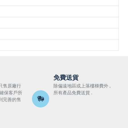
免費送貨
只售原廠行
除偏遠地區或上落樓梯費外 ,
 確保客戶所
所有產品免費送貨 .
到完善的售