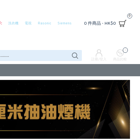
0
:
0 件商品 - HK$0
洗衣機
電視
Rasonic
Siemens
0
註冊/登入
商品比較