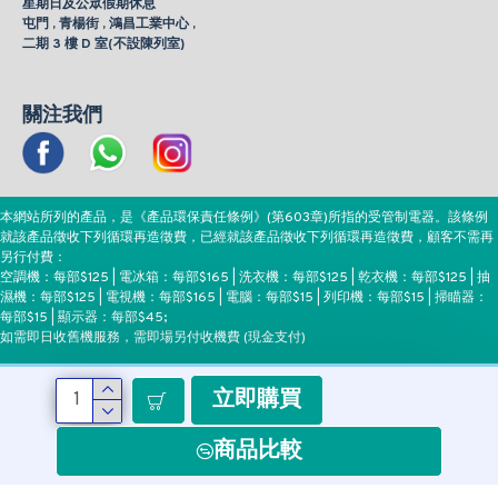
星期日及公眾假期休息
屯門 , 青楊街 , 鴻昌工業中心 ,
二期 3 樓 D 室(不設陳列室)
關注我們
本網站所列的產品，是《產品環保責任條例》(第603章)所指的受管制電器。該條例
就該產品徵收下列循環再造徵費，已經就該產品徵收下列循環再造徵費，顧客不需再
另行付費：
空調機：每部$125 | 電冰箱：每部$165 | 洗衣機：每部$125 | 乾衣機：每部$125 | 抽
濕機：每部$125 | 電視機：每部$165 | 電腦：每部$15 | 列印機：每部$15 | 掃瞄器：
每部$15 | 顯示器：每部$45;
如需即日收舊機服務，需即場另付收機費 (現金支付)
立即購買
付款方式
商品比較