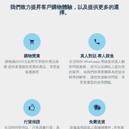
我們致力提昇客戶購物體驗，以及提供更多的選
擇。
購物獎賞
真人對話 專人跟進
購物滿2000元起即可享額外禮品換
生活時尚 Whatsapp 專線提供真人解
購 趕快來選購您喜愛的產品，享受超
答問題服務， 您可以在網站上提出您
值優惠吧
的疑問， 由我們的專業團隊為您提供
精準的解答， 讓您快速解決問題，享
受更優質的使用體驗。
行貨保證
免費送貨
生活時尚堅持以「只售原廠行貨」為
除偏遠地區或上落樓梯費外 , 所有產