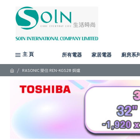
主 頁
所有電器
家居電器
廚房系
RASONIC 樂信 REN-KGS28 焗爐