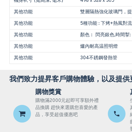
機身呎寸 (寬高深, 毫米)
498 x 328 x 365
其他功能
雙層隔熱強化玻璃門，提
其他功能
5種功能 : 下烤+熱風對
其他功能
顏色︰ 閃亮銀色,時間掣:
其他功能
爐內耐高温照明燈
其他功能
304不銹鋼發熱管
我們致力提昇客戶購物體驗，以及提供
購物獎賞
購物滿2000元起即可享額外禮
品換購 趕快來選購您喜愛的產
品，享受超值優惠吧