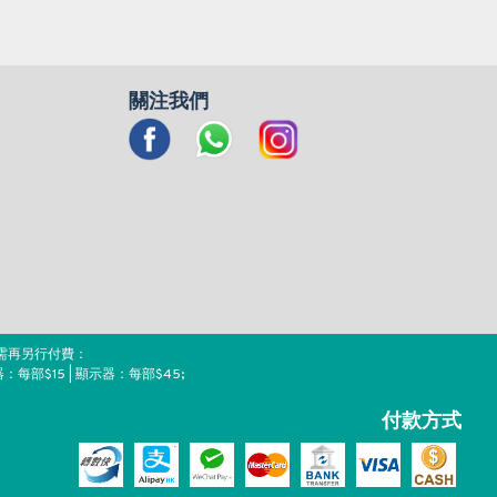
關注我們
需再另行付費：
器：每部$15 | 顯示器：每部$45;
付款方式