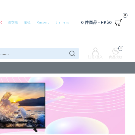
0
:
0 件商品 - HK$0
洗衣機
電視
Rasonic
Siemens
0
註冊/登入
商品比較