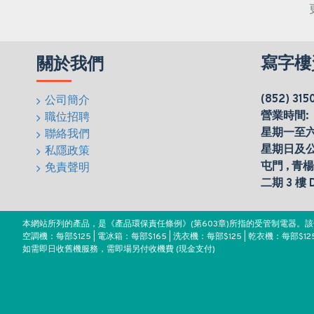
寫字樓
關於我們
(852) 315
公司簡介
營業時間:
職位招聘
星期一至六(0
聯絡我們
星期日及
私隱政策
屯門 , 青
免責聲明
二期 3 樓
本網站所列的產品，是《產品環保責任條例》(第603章)所指的受管制電器
空調機：每部$125 | 電冰箱：每部$165 | 洗衣機：每部$125 | 乾衣機：每部$125
如需即日收舊機服務，需即場另付收機費 (現金支付)