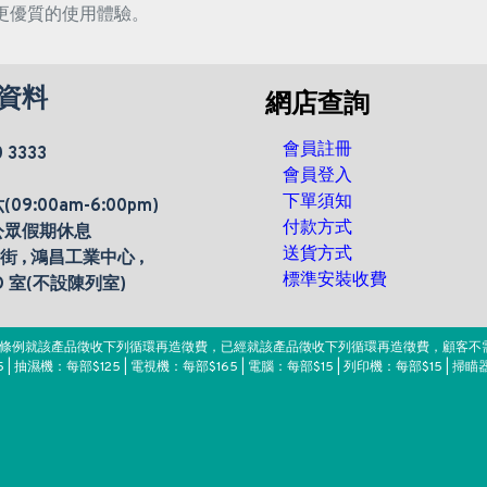
更優質的使用體驗。
資料
網店查詢
會員註冊
0 3333
會員登入
下單須知
9:00am-6:00pm)
付款方式
公眾假期休息
送貨方式
楊街 , 鴻昌工業中心 ,
標準安裝收費
 D 室(不設陳列室)
。該條例就該產品徵收下列循環再造徵費，已經就該產品徵收下列循環再造徵費，顧客不
 | 抽濕機：每部$125 | 電視機：每部$165 | 電腦：每部$15 | 列印機：每部$15 | 掃瞄