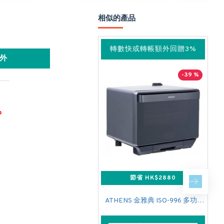
相似的產品
轉數快或轉帳額外回贈3%
外
-39 %
%
節省 HK$2880
ATHENS 金雅典 ISO-996 多功能蒸氣焗爐