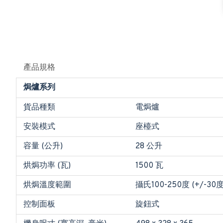
產品規格
焗爐系列
貨品種類
電焗爐
安裝模式
座檯式
容量 (公升)
28 公升
烘焗功率 (瓦)
1500 瓦
烘焗溫度範圍
攝氏100-250度 (+/-
控制面板
旋鈕式