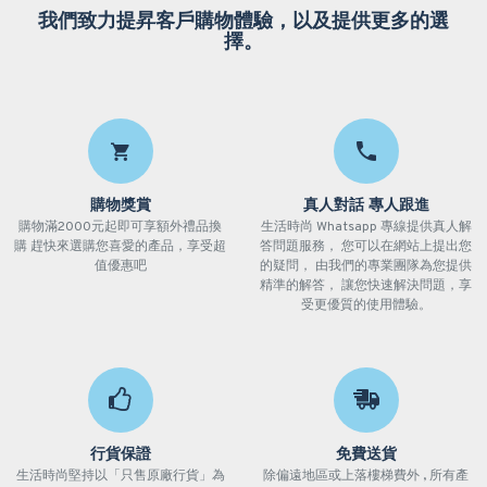
我們致力提昇客戶購物體驗，以及提供更多的選
擇。
購物獎賞
真人對話 專人跟進
購物滿2000元起即可享額外禮品換
生活時尚 Whatsapp 專線提供真人解
購 趕快來選購您喜愛的產品，享受超
答問題服務， 您可以在網站上提出您
值優惠吧
的疑問， 由我們的專業團隊為您提供
精準的解答， 讓您快速解決問題，享
受更優質的使用體驗。
行貨保證
免費送貨
生活時尚堅持以「只售原廠行貨」為
除偏遠地區或上落樓梯費外 , 所有產