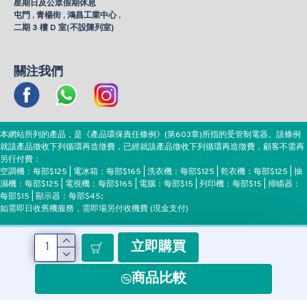
星期日及公眾假期休息
屯門 , 青楊街 , 鴻昌工業中心 ,
二期 3 樓 D 室(不設陳列室)
關注我們
本網站所列的產品，是《產品環保責任條例》(第603章)所指的受管制電器。該條例
就該產品徵收下列循環再造徵費，已經就該產品徵收下列循環再造徵費，顧客不需再
另行付費：
空調機：每部$125 | 電冰箱：每部$165 | 洗衣機：每部$125 | 乾衣機：每部$125 | 抽
濕機：每部$125 | 電視機：每部$165 | 電腦：每部$15 | 列印機：每部$15 | 掃瞄器：
每部$15 | 顯示器：每部$45;
如需即日收舊機服務，需即場另付收機費 (現金支付)
立即購買
付款方式
商品比較