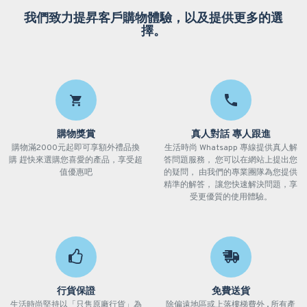
我們致力提昇客戶購物體驗，以及提供更多的選
擇。
購物獎賞
真人對話 專人跟進
購物滿2000元起即可享額外禮品換
生活時尚 Whatsapp 專線提供真人解
購 趕快來選購您喜愛的產品，享受超
答問題服務， 您可以在網站上提出您
值優惠吧
的疑問， 由我們的專業團隊為您提供
精準的解答， 讓您快速解決問題，享
受更優質的使用體驗。
行貨保證
免費送貨
生活時尚堅持以「只售原廠行貨」為
除偏遠地區或上落樓梯費外 , 所有產