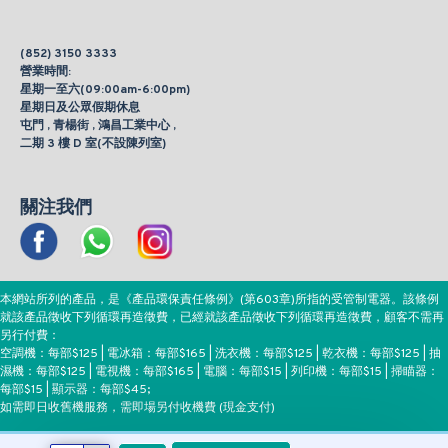
(852) 3150 3333
營業時間:
星期一至六(09:00am-6:00pm)
星期日及公眾假期休息
屯門 , 青楊街 , 鴻昌工業中心 ,
二期 3 樓 D 室(不設陳列室)
關注我們
本網站所列的產品，是《產品環保責任條例》(第603章)所指的受管制電器。該條例
就該產品徵收下列循環再造徵費，已經就該產品徵收下列循環再造徵費，顧客不需再
另行付費：
空調機：每部$125 | 電冰箱：每部$165 | 洗衣機：每部$125 | 乾衣機：每部$125 | 抽
濕機：每部$125 | 電視機：每部$165 | 電腦：每部$15 | 列印機：每部$15 | 掃瞄器：
每部$15 | 顯示器：每部$45;
如需即日收舊機服務，需即場另付收機費 (現金支付)