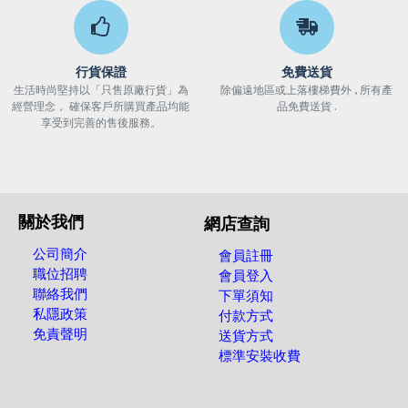
行貨保證
免費送貨
生活時尚堅持以「只售原廠行貨」為
除偏遠地區或上落樓梯費外 , 所有產
經營理念， 確保客戶所購買產品均能
品免費送貨 .
享受到完善的售後服務。
關於我們
網店查詢
公司簡介
會員註冊
職位招聘
會員登入
聯絡我們
下單須知
私隱政策
付款方式
免責聲明
送貨方式
標準安裝收費