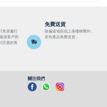
免費送貨
只售原廠行
除偏遠地區或上落樓梯費外 ,
 確保客戶所
所有產品免費送貨 .
到完善的售
關注我們