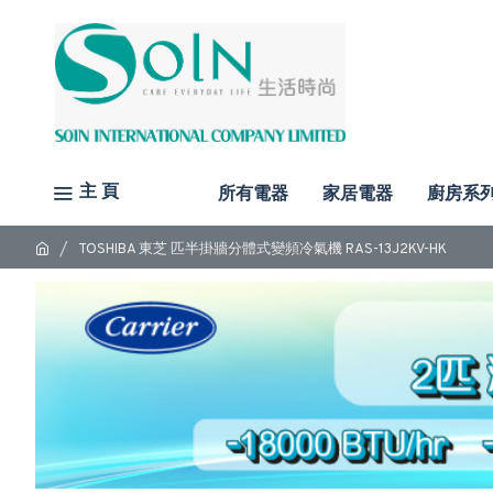
主 頁
所有電器
家居電器
廚房系
TOSHIBA 東芝 匹半掛牆分體式變頻冷氣機 RAS-13J2KV-HK