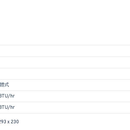
體式
 BTU/hr
 BTU/hr
293 x 230