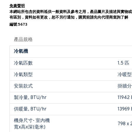
免責聲明
本網站所包含的資料祗供一般資料及參考之用，產品圖片及描述與實物或
有區別，資料如有更改，恕不另行通知，購買前請先向代理商查詢了解
編號:5673
產品規格
冷氣機
冷氣匹數
1.5 匹
冷氣類型
冷暖型
安裝款式
掛牆分
製冷量, BTU/hr
11942
供暖量, BTU/hr
13969
機身尺寸- 室內機
798 x 
寬x高x深(毫米)