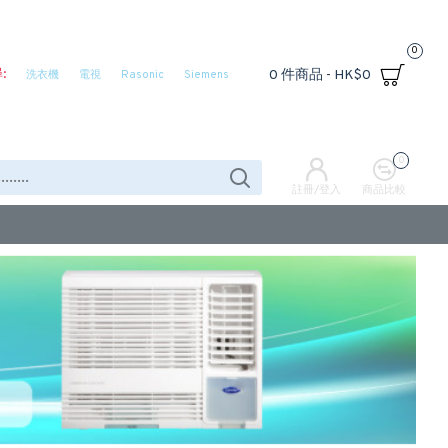
0
:
0 件商品 - HK$0
洗衣機
電視
Rasonic
Siemens
0
註冊/登入
商品比較