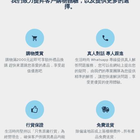
我們致力提昇客戶購物體驗，以及提供更多的選
擇。
購物獎賞
真人對話 專人跟進
購物滿2000元起即可享額外禮品換
生活時尚 Whatsapp 專線提供真人解
購 趕快來選購您喜愛的產品，享受超
答問題服務， 您可以在網站上提出您
值優惠吧
的疑問， 由我們的專業團隊為您提供
精準的解答， 讓您快速解決問題，享
受更優質的使用體驗。
行貨保證
免費送貨
生活時尚堅持以「只售原廠行貨」為
除偏遠地區或上落樓梯費外 , 所有產
經營理念， 確保客戶所購買產品均能
品免費送貨 .