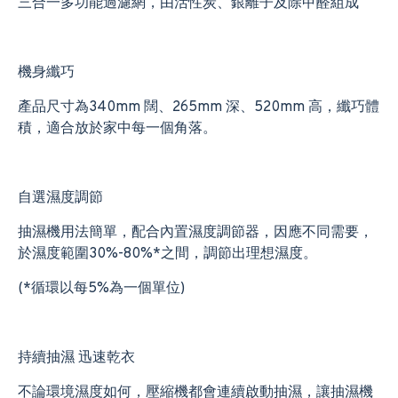
三合一多功能過濾網，由活性炭、銀離子及除甲醛組成
機身纖巧
產品尺寸為340mm 闊、265mm 深、520mm 高，​纖巧體
積，適合放於家中每一個角落。
自選濕度調節
抽濕機用法簡單，配合內置濕度調節器，因應不同需要，
於濕度範圍30%-80%*之間，調節出理想濕度。
(*循環以每5%為一個單位)
持續抽濕 迅速乾衣
不論環境濕度如何，壓縮機都會連續啟動抽濕，讓抽濕機