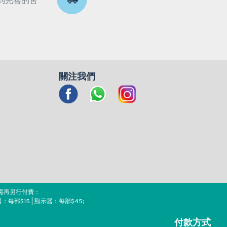
到完善的售
關注我們
需再另行付費：
器：每部$15 | 顯示器：每部$45;
付款方式