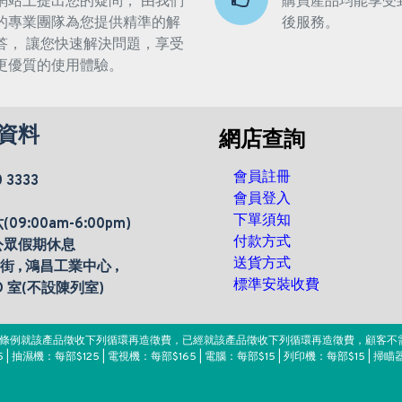
網站上提出您的疑問， 由我們
購買產品均能享受
的專業團隊為您提供精準的解
後服務。
答， 讓您快速解決問題，享受
更優質的使用體驗。
資料
網店查詢
會員註冊
0 3333
會員登入
下單須知
9:00am-6:00pm)
付款方式
公眾假期休息
送貨方式
楊街 , 鴻昌工業中心 ,
標準安裝收費
 D 室(不設陳列室)
。該條例就該產品徵收下列循環再造徵費，已經就該產品徵收下列循環再造徵費，顧客不
 | 抽濕機：每部$125 | 電視機：每部$165 | 電腦：每部$15 | 列印機：每部$15 | 掃瞄