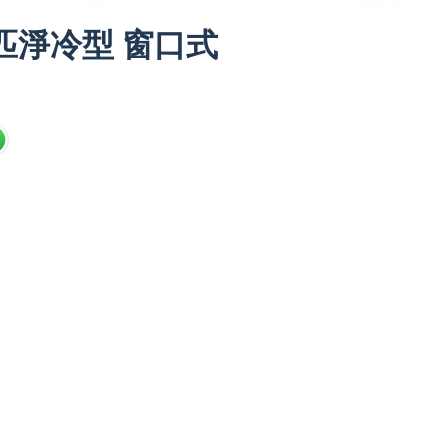
 二匹淨冷型 窗口式