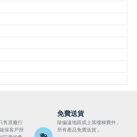
免費送貨
只售原廠行
除偏遠地區或上落樓梯費外 ,
 確保客戶所
所有產品免費送貨 .