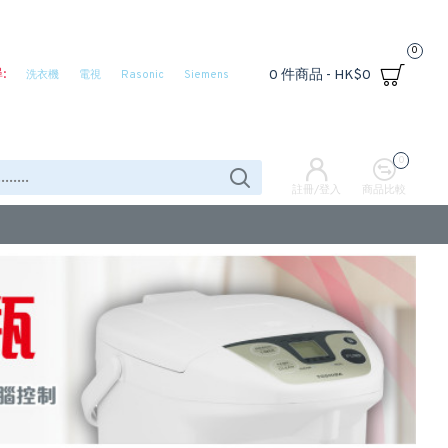
0
:
0 件商品 - HK$0
洗衣機
電視
Rasonic
Siemens
0
註冊/登入
商品比較