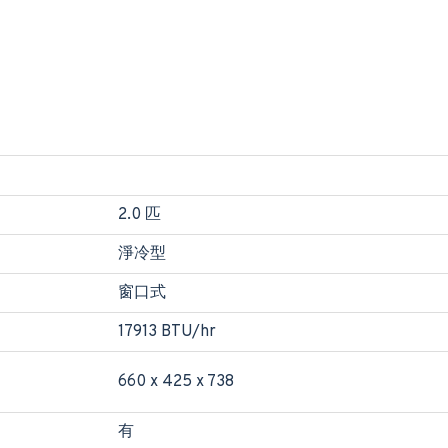
2.0 匹
淨冷型
窗口式
17913 BTU/hr
660 x 425 x 738
有