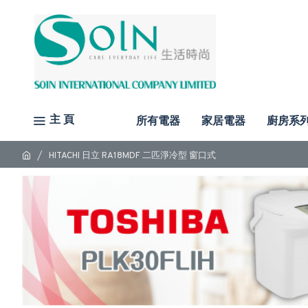
主 頁
所有電器
家居電器
廚房系
HITACHI 日立 RA18MDF 二匹淨冷型 窗口式