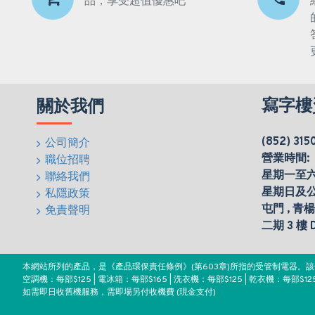
品，享受超值優惠吧
寫字樓
關於我們
(852) 315
公司簡介
營業時間:
職位招聘
星期一至六(0
聯絡我們
星期日及
私隱政策
屯門 , 青
免責聲明
二期 3 樓
本網站所列的產品，是《產品環保責任條例》(第603章)所指的受管制電器
空調機：每部$125 | 電冰箱：每部$165 | 洗衣機：每部$125 | 乾衣機：每部$125
如需即日收舊機服務，需即場另付收機費 (現金支付)