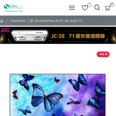
0
0
SAMSUNG 三星 QA49Q6FNA 49 吋 4K QLED TV
-40 %