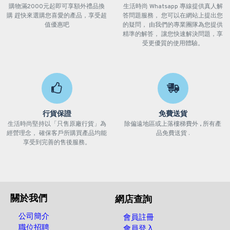
購物滿2000元起即可享額外禮品換
生活時尚 Whatsapp 專線提供真人解
購 趕快來選購您喜愛的產品，享受超
答問題服務， 您可以在網站上提出您
值優惠吧
的疑問， 由我們的專業團隊為您提供
精準的解答， 讓您快速解決問題，享
受更優質的使用體驗。
行貨保證
免費送貨
生活時尚堅持以「只售原廠行貨」為
除偏遠地區或上落樓梯費外 , 所有產
經營理念， 確保客戶所購買產品均能
品免費送貨 .
享受到完善的售後服務。
關於我們
網店查詢
公司簡介
會員註冊
職位招聘
會員登入