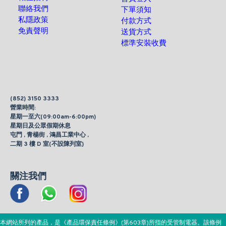
聯絡我們
下單須知
私隱政策
付款方式
免責聲明
送貨方式
標準安裝收費
(852) 3150 3333
營業時間:
星期一至六(09:00am-6:00pm)
星期日及公眾假期休息
屯門 , 青楊街 , 鴻昌工業中心 ,
二期 3 樓 D 室(不設陳列室)
關注我們
本網站所列的產品，是《產品環保責任條例》(第603章)所指的受管制電器。該條例