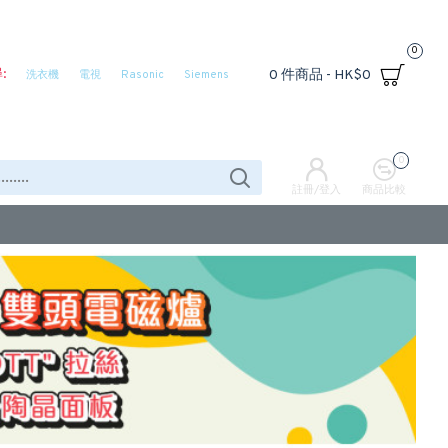
0
:
0 件商品 - HK$0
洗衣機
電視
Rasonic
Siemens
0
註冊/登入
商品比較