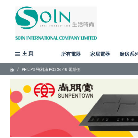
主 頁
所有電器
家居電器
廚房系
PHILIPS 飛利浦 PQ206/18 電鬚刨