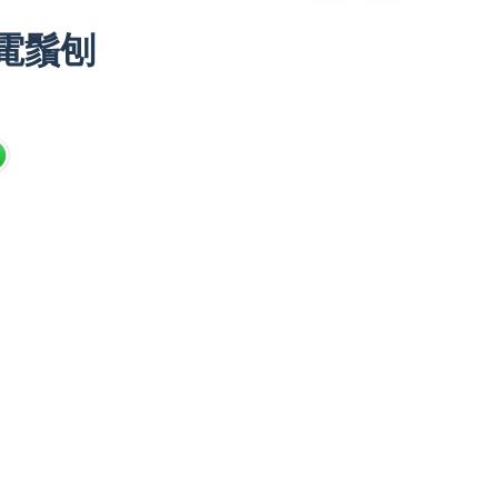
8 電鬚刨