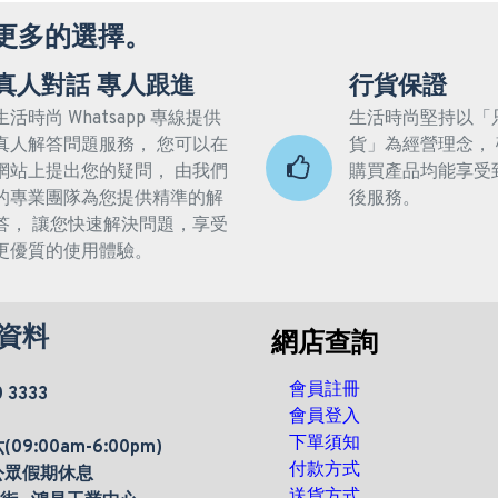
更多的選擇。
真人對話 專人跟進
行貨保證
生活時尚 Whatsapp 專線提供
生活時尚堅持以「
真人解答問題服務， 您可以在
貨」為經營理念，
網站上提出您的疑問， 由我們
購買產品均能享受
的專業團隊為您提供精準的解
後服務。
答， 讓您快速解決問題，享受
更優質的使用體驗。
資料
網店查詢
會員註冊
0 3333
會員登入
下單須知
9:00am-6:00pm)
付款方式
公眾假期休息
送貨方式