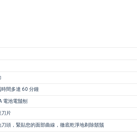
動
時間多達 60 分鐘
AA 電池電鬚刨
磨刀片
動刀頭，緊貼您的面部曲線，徹底乾淨地剃除鬍鬚