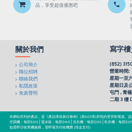
品，享受超值優惠吧
寫字樓
關於我們
(852) 315
公司簡介
營業時間:
職位招聘
星期一至六(0
聯絡我們
星期日及
私隱政策
屯門 , 青
免責聲明
二期 3 樓
本網站所列的產品，是《產品環保責任條例》(第603章)所指的受管制電器
空調機：每部$125 | 電冰箱：每部$165 | 洗衣機：每部$125 | 乾衣機：每部$125
如需即日收舊機服務，需即場另付收機費 (現金支付)