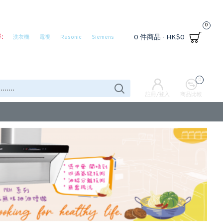
0
:
0 件商品 - HK$0
洗衣機
電視
Rasonic
Siemens
0
註冊/登入
商品比較