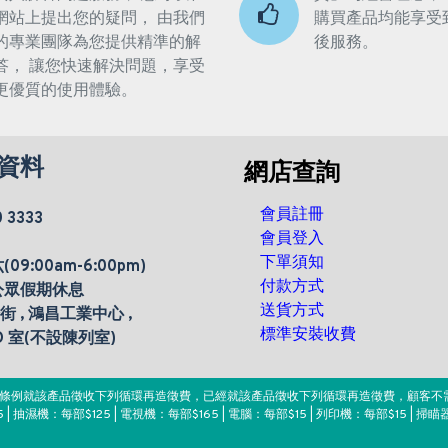
網站上提出您的疑問， 由我們
購買產品均能享受
的專業團隊為您提供精準的解
後服務。
答， 讓您快速解決問題，享受
更優質的使用體驗。
資料
網店查詢
會員註冊
0 3333
會員登入
下單須知
9:00am-6:00pm)
付款方式
公眾假期休息
送貨方式
楊街 , 鴻昌工業中心 ,
標準安裝收費
 D 室(不設陳列室)
。該條例就該產品徵收下列循環再造徵費，已經就該產品徵收下列循環再造徵費，顧客不
 | 抽濕機：每部$125 | 電視機：每部$165 | 電腦：每部$15 | 列印機：每部$15 | 掃瞄