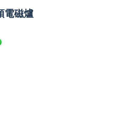
 單頭電磁爐