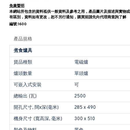
免責聲明
本網站所包含的資料祗供一般資料及參考之用，產品圖片及描述與實物或
有區別，資料如有更改，恕不另行通知，購買前請先向代理商查詢了解
編號:1600
產品規格
煮食爐具
貨品種類
電磁爐
爐頭數量
單頭爐
可嵌入式安裝
可
總輸出 (瓦)
2500
開孔尺寸, 闊x深(毫米)
285 x 490
機身尺寸 (寬高深, 毫米)
300 x 510