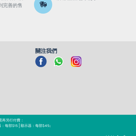
到完善的售
關注我們
需再另行付費：
器：每部$15 | 顯示器：每部$45;