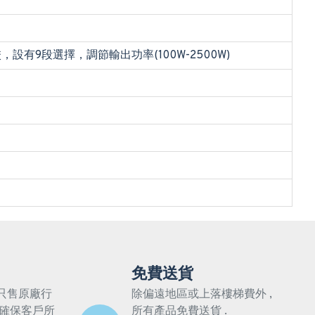
，設有9段選擇，調節輸出功率(100W-2500W)
免費送貨
只售原廠行
除偏遠地區或上落樓梯費外 ,
 確保客戶所
所有產品免費送貨 .