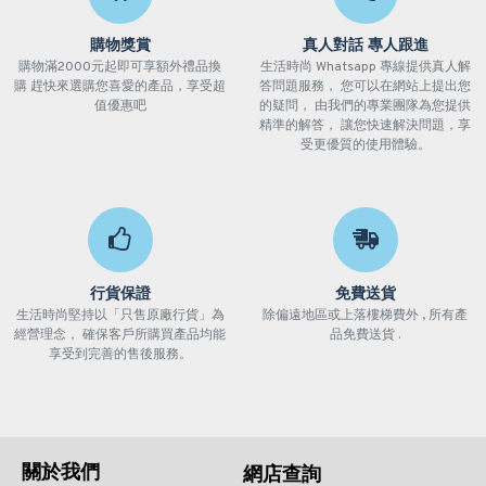
購物獎賞
真人對話 專人跟進
購物滿2000元起即可享額外禮品換
生活時尚 Whatsapp 專線提供真人解
購 趕快來選購您喜愛的產品，享受超
答問題服務， 您可以在網站上提出您
值優惠吧
的疑問， 由我們的專業團隊為您提供
精準的解答， 讓您快速解決問題，享
受更優質的使用體驗。
行貨保證
免費送貨
生活時尚堅持以「只售原廠行貨」為
除偏遠地區或上落樓梯費外 , 所有產
經營理念， 確保客戶所購買產品均能
品免費送貨 .
享受到完善的售後服務。
關於我們
網店查詢