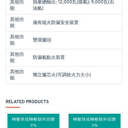
其他功
熱量總輸出: 12,000瓦(煤氣); 9,000瓦(石
能
油氣)
其他功
備有熄火防漏安全裝置
能
其他功
雙環爐頭
能
其他功
防漏氣點火裝置
能
其他功
獨立爐芯火(可調校火力大小)
能
RELATED PRODUCTS
轉數快或轉帳額外回贈
轉數快或轉帳額外回贈
3%
3%