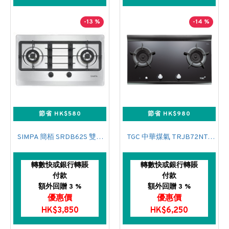
-13 %
-14 %
節省 HK$580
節省 HK$980
SIMPA 簡栢 SRDB62S 雙頭氣體煮食爐
TGC 中華煤氣 TRJB72NT-C 雙頭氣體煮食爐
轉數快或銀行轉賬
轉數快或銀行轉賬
付款
付款
額外回贈 3 %
額外回贈 3 %
優惠價
優惠價
HK$3,850
HK$6,250