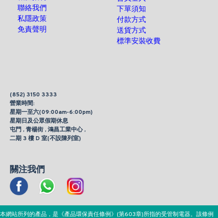
聯絡我們
下單須知
私隱政策
付款方式
免責聲明
送貨方式
標準安裝收費
(852) 3150 3333
營業時間:
星期一至六(09:00am-6:00pm)
星期日及公眾假期休息
屯門 , 青楊街 , 鴻昌工業中心 ,
二期 3 樓 D 室(不設陳列室)
關注我們
本網站所列的產品，是《產品環保責任條例》(第603章)所指的受管制電器。該條例