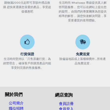
購物滿2000元起即可享額外禮品換
生活時尚 Whatsapp 專線提供真人解
購 趕快來選購您喜愛的產品，享受超
答問題服務， 您可以在網站上提出您
值優惠吧
的疑問， 由我們的專業團隊為您提供
精準的解答， 讓您快速解決問題，享
受更優質的使用體驗。
行貨保證
免費送貨
生活時尚堅持以「只售原廠行貨」為
除偏遠地區或上落樓梯費外 , 所有產
經營理念， 確保客戶所購買產品均能
品免費送貨 .
享受到完善的售後服務。
關於我們
網店查詢
公司簡介
會員註冊
職位招聘
會員登入