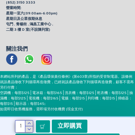
(852) 3150 3333
營業時間:
星期一至六(09:00am-6:00pm)
星期日及公眾假期休息
屯門 , 青楊街 , 鴻昌工業中心 ,
二期 3 樓 D 室(不設陳列室)
關注我們
本網站所列的產品，是《產品環保責任條例》(第603章)所指的受管制電器。該條例
就該產品徵收下列循環再造徵費，已經就該產品徵收下列循環再造徵費，顧客不需再
另行付費：
空調機：每部$125 | 電冰箱：每部$165 | 洗衣機：每部$125 | 乾衣機：每部$125 | 抽
濕機：每部$125 | 電視機：每部$165 | 電腦：每部$15 | 列印機：每部$15 | 掃瞄器：
每部$15 | 顯示器：每部$45;
如需即日收舊機服務，需即場另付收機費 (現金支付)
立即購買
付款方式