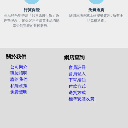
行貨保證
免費送貨
生活時尚堅持以「只售原廠行貨」為
除偏遠地區或上落樓梯費外 , 所有產
經營理念， 確保客戶所購買產品均能
品免費送貨 .
享受到完善的售後服務。
關於我們
網店查詢
公司簡介
會員註冊
職位招聘
會員登入
聯絡我們
下單須知
私隱政策
付款方式
免責聲明
送貨方式
標準安裝收費