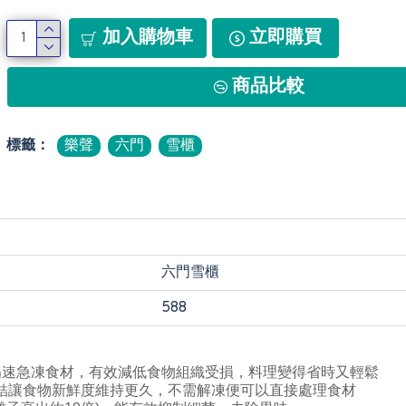
加入購物車
立即購買
商品比較
標籤：
樂聲
六門
雪櫃
六門雪櫃
588
迅速急凍食材，有效減低食物組織受損，料理變得省時又輕鬆
凍結讓食物新鮮度維持更久，不需解凍便可以直接處理食材