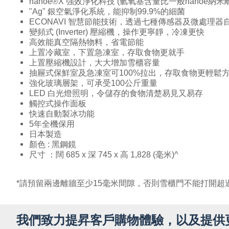
nanoe®X 強效淨化科技 (氫氧基含量比一般nanoe
"Ag" 銀空氣淨化系統，能抑制99.9%的細菌
ECONAVI 智慧節能技術，透過七種傳感器及微處
變頻式 (Inverter) 壓縮機，操作更寧靜，冷凍更快
高效能真空隔熱物料，省電節能
上置冷藏室，下置急凍室，存取食物更就手
上置壓縮機設計，大大增加雪櫃容量
抽屜式保鮮室及急凍室可100%拉出，存取食物更輕鬆
強化玻璃層架，可承受100公斤重量
LED 白光燈照明，令儲存的食物清楚易見又易存
觸控式操作面板
快速自動製冰功能
5年全機保用
日本製造
顏色 : 黑鋼鏡
尺寸 ：闊 685 x 深 745 x 高 1,828 (毫米)^
*請預留兩邊離牆至少15毫米間隙，否則雪櫃門不能打開超過
我們致力提昇客戶購物體驗，以及提供