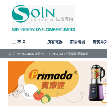
主 頁
所有電器
家居電器
廚房系
PANASONIC 樂聲 NR-F607HX-XA 六門雪櫃 (黑鋼鏡)