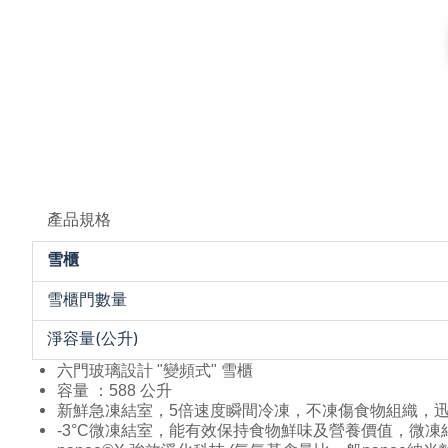
產品規格
雪櫃
雪櫃門數量
淨容量(公升)
六門玻璃設計 "變頻式" 雪櫃
容量 ：588 公升
新鮮急凍結室，5倍速度瞬間冷凍，不凍傷食物組織，
-3°C微凍結室，能有效保持食物鮮味及營養價值，微