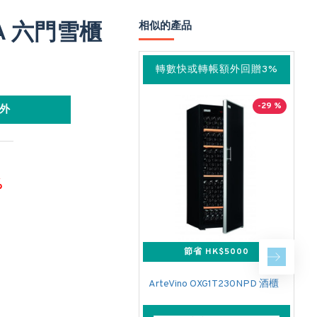
XA 六門雪櫃
相似的產品
轉數快或轉帳額外回贈3%
-29 %
外
%
節省 HK$5000
ArteVino OXG1T230NPD 酒櫃