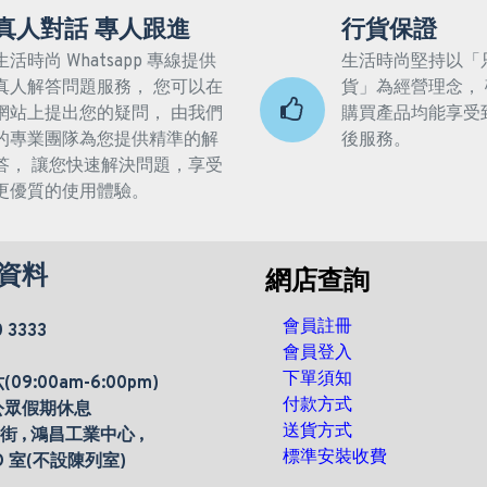
真人對話 專人跟進
行貨保證
生活時尚 Whatsapp 專線提供
生活時尚堅持以「
真人解答問題服務， 您可以在
貨」為經營理念，
網站上提出您的疑問， 由我們
購買產品均能享受
的專業團隊為您提供精準的解
後服務。
答， 讓您快速解決問題，享受
更優質的使用體驗。
資料
網店查詢
會員註冊
0 3333
會員登入
下單須知
9:00am-6:00pm)
付款方式
公眾假期休息
送貨方式
楊街 , 鴻昌工業中心 ,
標準安裝收費
 D 室(不設陳列室)