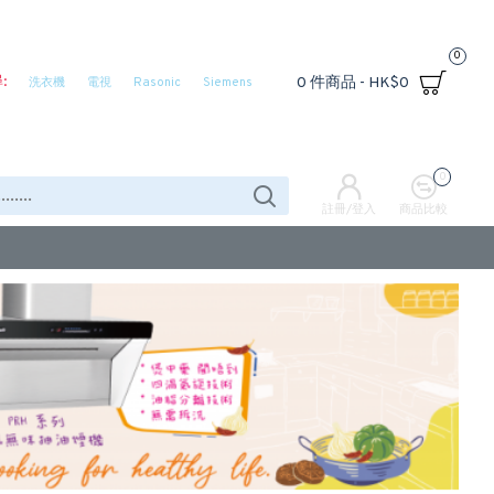
0
:
0 件商品 - HK$0
洗衣機
電視
Rasonic
Siemens
0
註冊/登入
商品比較