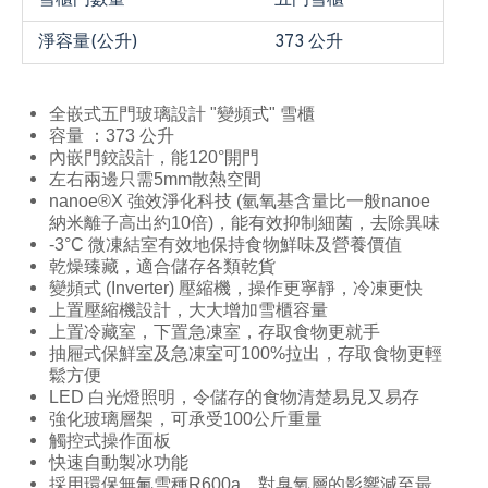
雪櫃門數量
五門雪櫃
淨容量(公升)
373 公升
全嵌式五門玻璃設計 "變頻式" 雪櫃
容量 ：373 公升
內嵌門鉸設計，能120°開門
左右兩邊只需5mm散熱空間
nanoe®X 強效淨化科技 (氫氧基含量比一般nanoe
納米離子高出約10倍)，能有效抑制細菌，去除異味
-3°C 微凍結室有效地保持食物鮮味及營養價值
乾燥臻藏，適合儲存各類乾貨
變頻式 (Inverter) 壓縮機，操作更寧靜，冷凍更快
上置壓縮機設計，大大增加雪櫃容量
上置冷藏室，下置急凍室，存取食物更就手
抽屜式保鮮室及急凍室可100%拉出，存取食物更輕
鬆方便
LED 白光燈照明，令儲存的食物清楚易見又易存
強化玻璃層架，可承受100公斤重量
觸控式操作面板
快速自動製冰功能
採用環保無氟雪種R600a，對臭氧層的影響減至最