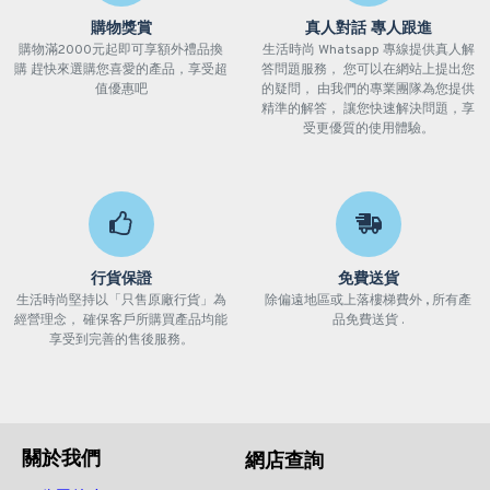
購物獎賞
真人對話 專人跟進
購物滿2000元起即可享額外禮品換
生活時尚 Whatsapp 專線提供真人解
購 趕快來選購您喜愛的產品，享受超
答問題服務， 您可以在網站上提出您
值優惠吧
的疑問， 由我們的專業團隊為您提供
精準的解答， 讓您快速解決問題，享
受更優質的使用體驗。
行貨保證
免費送貨
生活時尚堅持以「只售原廠行貨」為
除偏遠地區或上落樓梯費外 , 所有產
經營理念， 確保客戶所購買產品均能
品免費送貨 .
享受到完善的售後服務。
關於我們
網店查詢