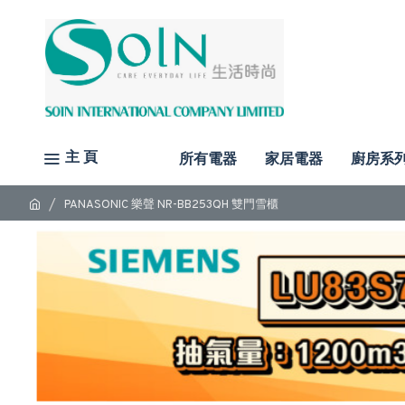
主 頁
所有電器
家居電器
廚房系
PANASONIC 樂聲 NR-BB253QH 雙門雪櫃