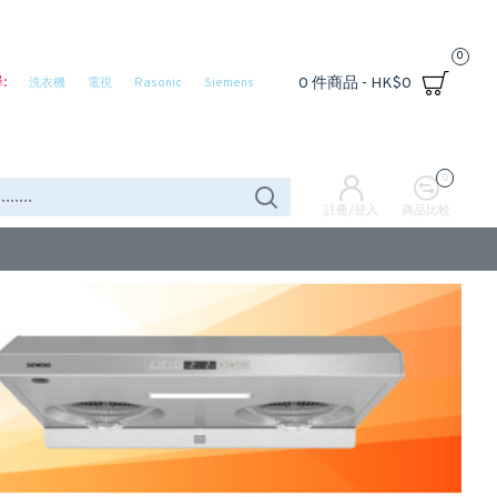
0
:
0 件商品 - HK$0
洗衣機
電視
Rasonic
Siemens
0
註冊/登入
商品比較