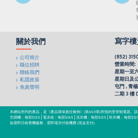
寫字樓
關於我們
(852) 315
公司簡介
營業時間:
職位招聘
星期一至六(0
聯絡我們
星期日及
私隱政策
屯門 , 青
免責聲明
二期 3 樓
本網站所列的產品，是《產品環保責任條例》(第603章)所指的受管制電器
空調機：每部$125 | 電冰箱：每部$165 | 洗衣機：每部$125 | 乾衣機：每部$125
如需即日收舊機服務，需即場另付收機費 (現金支付)