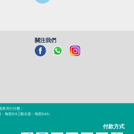
關注我們
需再另行付費：
器：每部$15 | 顯示器：每部$45;
付款方式