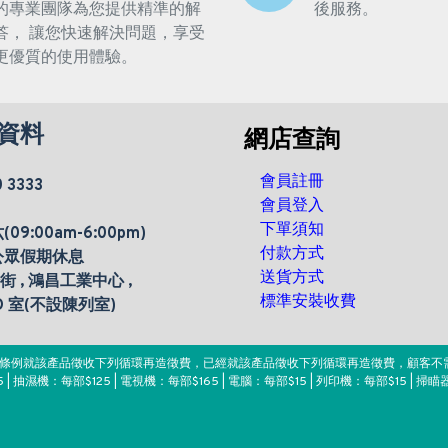
的專業團隊為您提供精準的解
後服務。
答， 讓您快速解決問題，享受
更優質的使用體驗。
資料
網店查詢
會員註冊
0 3333
會員登入
下單須知
9:00am-6:00pm)
付款方式
公眾假期休息
送貨方式
楊街 , 鴻昌工業中心 ,
標準安裝收費
 D 室(不設陳列室)
。該條例就該產品徵收下列循環再造徵費，已經就該產品徵收下列循環再造徵費，顧客不
 | 抽濕機：每部$125 | 電視機：每部$165 | 電腦：每部$15 | 列印機：每部$15 | 掃瞄