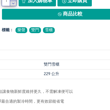
加入購物車
立即購買
商品比較
標籤：
樂聲
雙門
雪櫃
雙門雪櫃
229 公升
凍結讓食物新鮮度維持更久，不需解凍便可以
選擇最合適的製冷時間，更有效節能省電