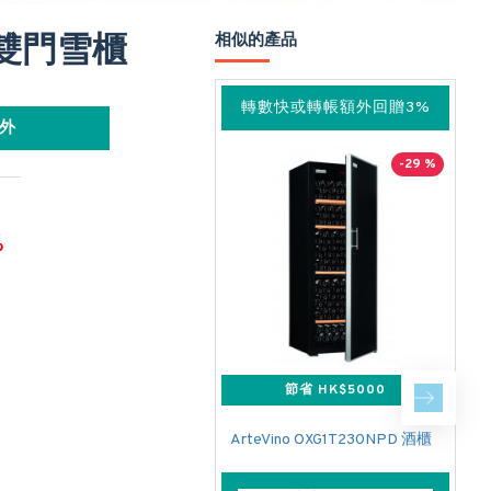
H 雙門雪櫃
相似的產品
轉數快或轉帳額外回贈3%
外
-29 %
%
節省 HK$5000
ArteVino OXG1T230NPD 酒櫃