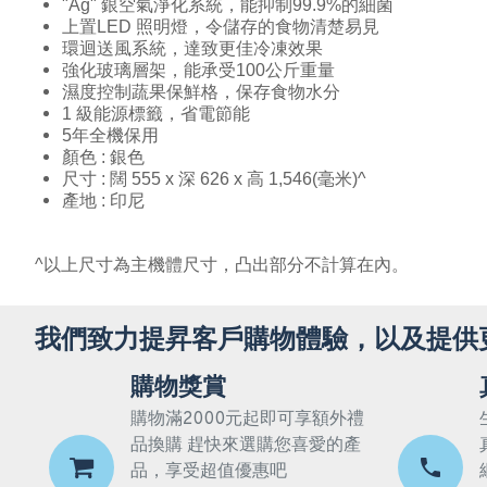
"Ag" 銀空氣淨化系統，能抑制99.9%的細菌
上置LED 照明燈，令儲存的食物清楚易見
環迴送風系統，達致更佳冷凍效果
強化玻璃層架，能承受100公斤重量
濕度控制蔬果保鮮格，保存食物水分
1 級能源標籤，省電節能
5年全機保用
顏色 : 銀色
尺寸 : 闊 555 x 深 626 x 高 1,546(毫米)^
產地 : 印尼
^以上尺寸為主機體尺寸，凸出部分不計算在內。
我們致力提昇客戶購物體驗，以及提供
購物獎賞
購物滿2000元起即可享額外禮
品換購 趕快來選購您喜愛的產
品，享受超值優惠吧