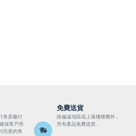
免費送貨
只售原廠行
除偏遠地區或上落樓梯費外 ,
 確保客戶所
所有產品免費送貨 .
到完善的售