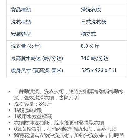
貨品種類
淨洗衣機
洗衣種類
日式洗衣機
安裝類型
獨立式
洗衣量 (公斤)
8.0 公斤
最高脫水轉速 (轉/分鐘)
740 轉/分鐘
機身尺寸 (寬高深, 毫米)
525 x 923 x 561
「舞動激流」洗衣技術，透過控制葉輪強弱轉動水
流，強效潔淨衣物，去除污垢
洗衣容量：8公斤
1級能源標籤
1級用水效益標籤
衣物防纏繞功能，脫水後更輕鬆提取衣物
6翼葉輪設計，在桶內製造強勁水流，高效去漬
獨特花灑式衣物沖洗技術，加強沖洗效果，同時節