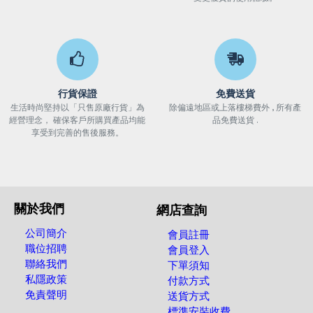
行貨保證
免費送貨
生活時尚堅持以「只售原廠行貨」為
除偏遠地區或上落樓梯費外 , 所有產
經營理念， 確保客戶所購買產品均能
品免費送貨 .
享受到完善的售後服務。
關於我們
網店查詢
公司簡介
會員註冊
職位招聘
會員登入
聯絡我們
下單須知
私隱政策
付款方式
免責聲明
送貨方式
標準安裝收費