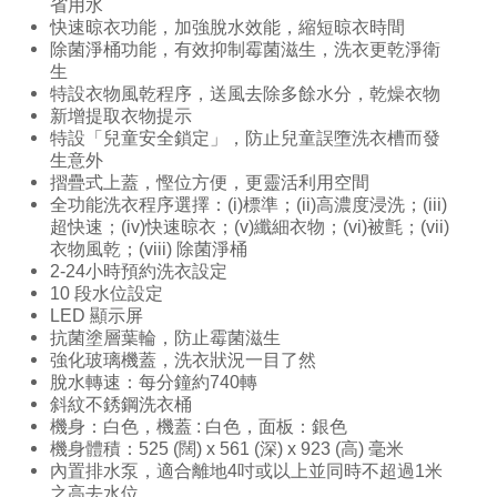
省用水
快速晾衣功能，加強脫水效能，縮短晾衣時間
除菌淨桶功能，有效抑制霉菌滋生，洗衣更乾淨衛
生
特設衣物風乾程序，送風去除多餘水分，乾燥衣物
新增提取衣物提示
特設「兒童安全鎖定」，防止兒童誤墮洗衣槽而發
生意外
摺疊式上蓋，慳位方便，更靈活利用空間
全功能洗衣程序選擇：(i)標準；(ii)高濃度浸洗；(iii)
超快速；(iv)快速晾衣；(v)纖細衣物；(vi)被氈；(vii)
衣物風乾；(viii) 除菌淨桶
2-24小時預約洗衣設定
10 段水位設定
LED 顯示屏
抗菌塗層葉輪，防止霉菌滋生
強化玻璃機蓋，洗衣狀況一目了然
脫水轉速：每分鐘約740轉
斜紋不銹鋼洗衣桶
機身：白色，機蓋 : 白色，面板：銀色
機身體積：525 (闊) x 561 (深) x 923 (高) 毫米
內置排水泵，適合離地4吋或以上並同時不超過1米
之高去水位