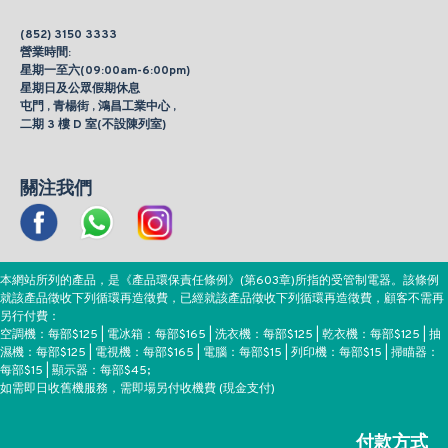
(852) 3150 3333
營業時間:
星期一至六(09:00am-6:00pm)
星期日及公眾假期休息
屯門 , 青楊街 , 鴻昌工業中心 ,
二期 3 樓 D 室(不設陳列室)
關注我們
本網站所列的產品，是《產品環保責任條例》(第603章)所指的受管制電器。該條例
就該產品徵收下列循環再造徵費，已經就該產品徵收下列循環再造徵費，顧客不需再
另行付費：
空調機：每部$125 | 電冰箱：每部$165 | 洗衣機：每部$125 | 乾衣機：每部$125 | 抽
濕機：每部$125 | 電視機：每部$165 | 電腦：每部$15 | 列印機：每部$15 | 掃瞄器：
每部$15 | 顯示器：每部$45;
如需即日收舊機服務，需即場另付收機費 (現金支付)
付款方式