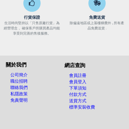
行貨保證
免費送貨
生活時尚堅持以「只售原廠行貨」為
除偏遠地區或上落樓梯費外 , 所有產
經營理念， 確保客戶所購買產品均能
品免費送貨 .
享受到完善的售後服務。
關於我們
網店查詢
公司簡介
會員註冊
職位招聘
會員登入
聯絡我們
下單須知
私隱政策
付款方式
免責聲明
送貨方式
標準安裝收費