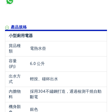
產品規格
小型廚用電器
貨品種
電熱水壺
類
容量
6.0 公升
(約)
出水方
輕按、碰杯出水
式
內膽物
採用304不鏽鋼打造，通過檢測干燒自動
料
斷電
機身顏
銀色