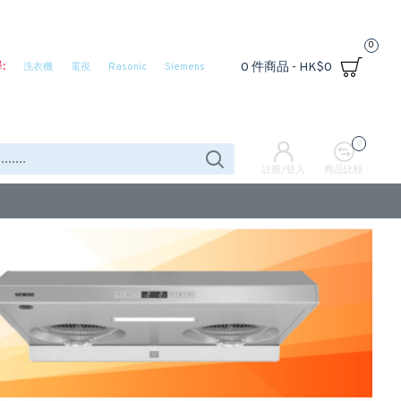
0
:
0 件商品 - HK$0
洗衣機
電視
Rasonic
Siemens
0
註冊/登入
商品比較