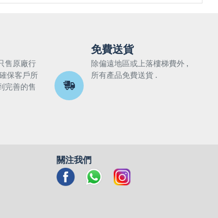
免費送貨
只售原廠行
除偏遠地區或上落樓梯費外 ,
 確保客戶所
所有產品免費送貨 .
到完善的售
關注我們