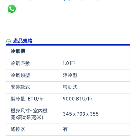
產品規格
冷氣機
冷氣匹數
1.0 匹
冷氣類型
淨冷型
安裝款式
移動式
製冷量, BTU/hr
9000 BTU/hr
機身尺寸- 室內機
345 x 703 x 355
寬x高x深(毫米)
遙控器
有