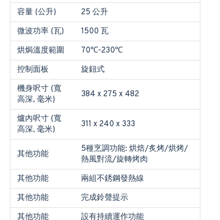
容量 (公升)
25 公升
微波功率 (瓦)
1500 瓦
烘焗溫度範圍
70℃-230℃
控制面板
旋鈕式
機身呎寸 (寬
384 x 275 x 482
高深, 毫米)
爐內呎寸 (寬
311 x 240 x 333
高深, 毫米)
5種烹調功能: 烘焙/炙烤/烘烤/
其他功能
熱風對流/旋轉烤肉
其他功能
兩組不銹鋼發熱線
其他功能
完成鈴聲提示
其他功能
設有持續運作功能