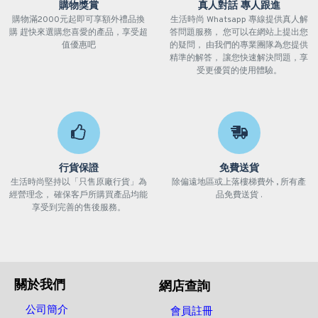
購物獎賞
真人對話 專人跟進
購物滿2000元起即可享額外禮品換
生活時尚 Whatsapp 專線提供真人解
購 趕快來選購您喜愛的產品，享受超
答問題服務， 您可以在網站上提出您
值優惠吧
的疑問， 由我們的專業團隊為您提供
精準的解答， 讓您快速解決問題，享
受更優質的使用體驗。
行貨保證
免費送貨
生活時尚堅持以「只售原廠行貨」為
除偏遠地區或上落樓梯費外 , 所有產
經營理念， 確保客戶所購買產品均能
品免費送貨 .
享受到完善的售後服務。
關於我們
網店查詢
公司簡介
會員註冊