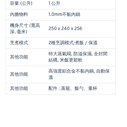
容量 (公升)
1 公升
內膽物料
1.0mm不黏內鍋
機身尺寸 (寬高
250 x 240 x 256
深, 毫米)
烹煮模式
2種烹調模式:煮飯 / 保溫
特大蒸氣閥, 防溢保濕, 全封閉
其他功能
結構, 米飯更鬆軟
高強度鋁合金不黏內鍋, 自動保
其他功能
溫
其他功能
配件 : 蒸籠、飯勺、量杯