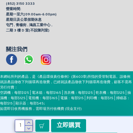
(852) 3150 3333
營業時間:
星期一至六(09:00am-6:00pm)
星期日及公眾假期休息
屯門 , 青楊街 , 鴻昌工業中心 ,
二期 3 樓 D 室(不設陳列室)
關注我們
本網站所列的產品，是《產品環保責任條例》(第603章)所指的受管制電器。該條例
就該產品徵收下列循環再造徵費，已經就該產品徵收下列循環再造徵費，顧客不需再
另行付費：
空調機：每部$125 | 電冰箱：每部$165 | 洗衣機：每部$125 | 乾衣機：每部$125 | 抽
濕機：每部$125 | 電視機：每部$165 | 電腦：每部$15 | 列印機：每部$15 | 掃瞄器：
每部$15 | 顯示器：每部$45;
如需即日收舊機服務，需即場另付收機費 (現金支付)
立即購買
付款方式