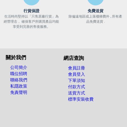
行貨保證
免費送貨
生活時尚堅持以「只售原廠行貨」為
除偏遠地區或上落樓梯費外 , 所有產
經營理念， 確保客戶所購買產品均能
品免費送貨 .
享受到完善的售後服務。
關於我們
網店查詢
公司簡介
會員註冊
職位招聘
會員登入
聯絡我們
下單須知
私隱政策
付款方式
免責聲明
送貨方式
標準安裝收費