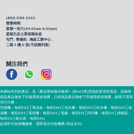
(852) 3150 3333
營業時間:
星期一至六(09:00am-6:00pm)
星期日及公眾假期休息
屯門 , 青楊街 , 鴻昌工業中心 ,
二期 3 樓 D 室(不設陳列室)
關注我們
本網站所列的產品，是《產品環保責任條例》(第603章)所指的受管制電器。該條例
就該產品徵收下列循環再造徵費，已經就該產品徵收下列循環再造徵費，顧客不需再
另行付費：
空調機：每部$125 | 電冰箱：每部$165 | 洗衣機：每部$125 | 乾衣機：每部$125 | 抽
濕機：每部$125 | 電視機：每部$165 | 電腦：每部$15 | 列印機：每部$15 | 掃瞄器：
每部$15 | 顯示器：每部$45;
如需即日收舊機服務，需即場另付收機費 (現金支付)