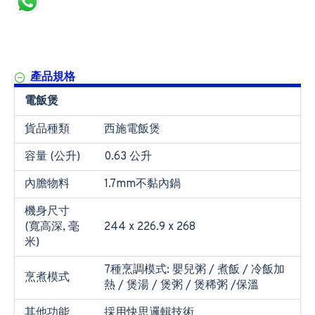
產品規格
電飯煲
貨品種類
西施電飯煲
容量 (公升)
0.63 公升
內膽物料
1.7mm不黏內鍋
機身尺寸
(寬高深, 毫
244 x 226.9 x 268
米)
7種烹調模式: 嬰兒粥 / 煮飯 / 冷飯加
烹煮模式
熱 / 煲湯 / 煲粥 / 煲稀粥 /保溫
其他功能
採用快思邏輯技術