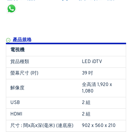
產品規格
電視機
貨品種類
LED iDTV
螢幕尺寸 (吋)
39 吋
全高清 1,920 x
解像度
1,080
USB
2 組
HDMI
2 組
尺寸 : 闊x高x深(毫米) (連底座)
902 x 560 x 210