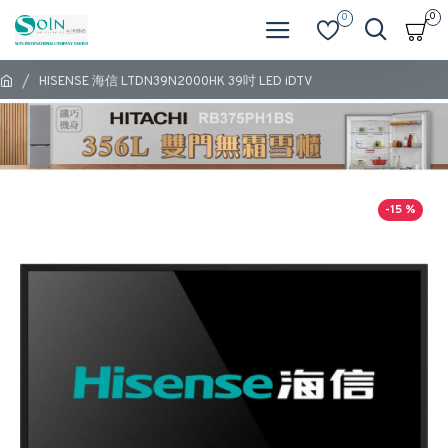
0
0
HISENSE 海信 LTDN39N2000HK 39吋 LED iDTV
-15 %