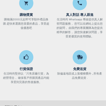
購物獎賞
真人對話 專人跟進
購物滿2000元起即可享額外禮品換
生活時尚 Whatsapp 專線提供真人解
購 趕快來選購您喜愛的產品，享受超
答問題服務， 您可以在網站上提出您
值優惠吧
的疑問， 由我們的專業團隊為您提供
精準的解答， 讓您快速解決問題，享
受更優質的使用體驗。
行貨保證
免費送貨
生活時尚堅持以「只售原廠行貨」為
除偏遠地區或上落樓梯費外 , 所有產
經營理念， 確保客戶所購買產品均能
品免費送貨 .
享受到完善的售後服務。