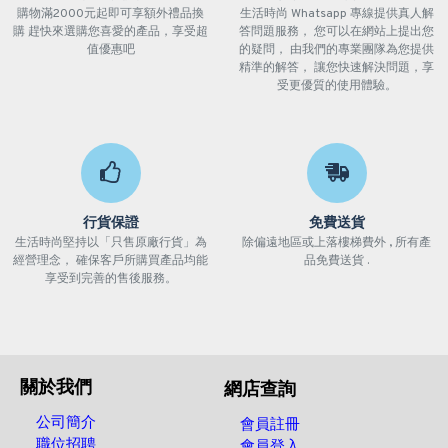
購物滿2000元起即可享額外禮品換
生活時尚 Whatsapp 專線提供真人解
購 趕快來選購您喜愛的產品，享受超
答問題服務， 您可以在網站上提出您
值優惠吧
的疑問， 由我們的專業團隊為您提供
精準的解答， 讓您快速解決問題，享
受更優質的使用體驗。
行貨保證
免費送貨
生活時尚堅持以「只售原廠行貨」為
除偏遠地區或上落樓梯費外 , 所有產
經營理念， 確保客戶所購買產品均能
品免費送貨 .
享受到完善的售後服務。
關於我們
網店查詢
公司簡介
會員註冊
職位招聘
會員登入