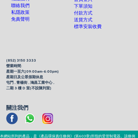
聯絡我們
下單須知
私隱政策
付款方式
免責聲明
送貨方式
標準安裝收費
(852) 3150 3333
營業時間:
星期一至六(09:00am-6:00pm)
星期日及公眾假期休息
屯門 , 青楊街 , 鴻昌工業中心 ,
二期 3 樓 D 室(不設陳列室)
關注我們
本網站所列的產品，是《產品環保責任條例》(第603章)所指的受管制電器。該條例