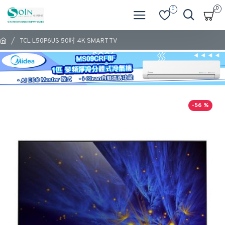
0
0
TCL L50P6US 50吋 4K SMART TV
-56 %