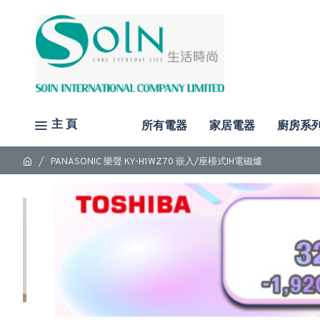
主 頁
所有電器
家居電器
廚房系
PANASONIC 樂聲 KY-H1WZ70 嵌入/座檯式IH電磁爐