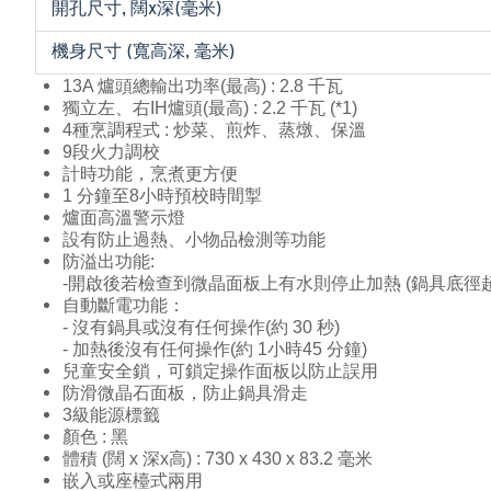
開孔尺寸, 闊x深(毫米)
機身尺寸 (寬高深, 毫米)
13A 爐頭總輸出功率(最高) : 2.8 千瓦
獨立左、右IH爐頭(最高) : 2.2 千瓦 (*1)
4種烹調程式 : 炒菜、煎炸、蒸燉、保溫
9段火力調校
計時功能，烹煮更方便
1 分鐘至8小時預校時間掣
爐面高溫警示燈
設有防止過熱、小物品檢測等功能
防溢出功能:
-開啟後若檢查到微晶面板上有水則停止加熱 (鍋具底徑
自動斷電功能：
- 沒有鍋具或沒有任何操作(約 30 秒)
- 加熱後沒有任何操作(約 1小時45 分鐘)
兒童安全鎖，可鎖定操作面板以防止誤用
防滑微晶石面板，防止鍋具滑走
3級能源標籤
顏色 : 黑
體積 (闊 x 深x高) : 730 x 430 x 83.2 毫米
嵌入或座檯式兩用