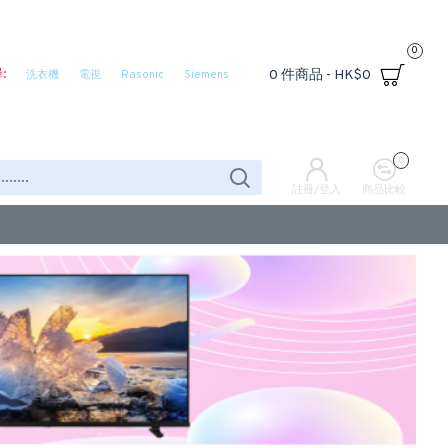
0
:
0 件商品 - HK$0
洗衣機
電視
Rasonic
Siemens
0
註冊/登入
商品比較