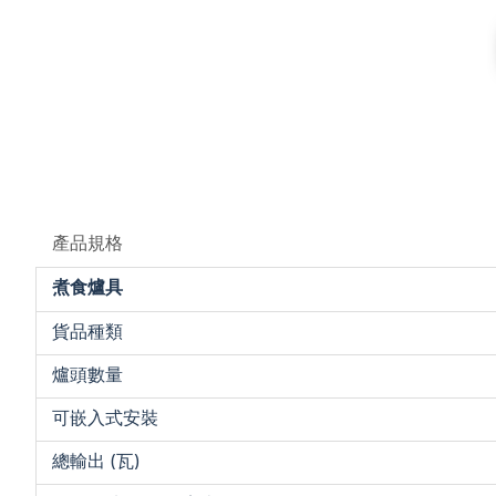
產品規格
煮食爐具
貨品種類
爐頭數量
可嵌入式安裝
總輸出 (瓦)