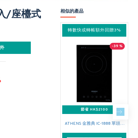
 嵌入/座檯式
相似的產品
轉數快或轉帳額外回贈3%
-39 %
外
%
節省 HK$2100
ATHENS 金雅典 IC-1888 單頭電磁爐