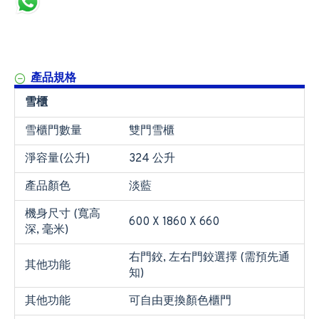
產品規格
雪櫃
雪櫃門數量
雙門雪櫃
淨容量(公升)
324 公升
產品顏色
淡藍
機身尺寸 (寬高
600 X 1860 X 660
深, 毫米)
右門鉸, 左右門鉸選擇 (需預先通
其他功能
知)
其他功能
可自由更換顏色櫃門