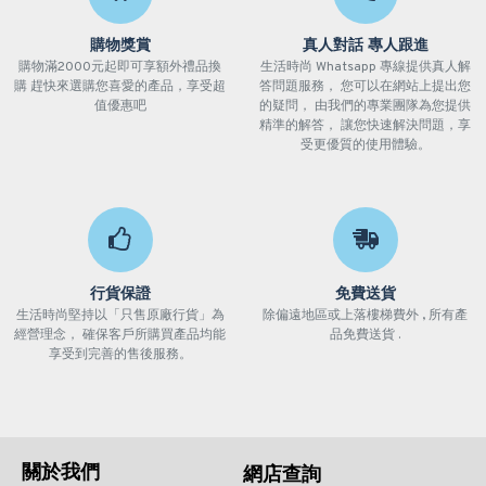
購物獎賞
真人對話 專人跟進
購物滿2000元起即可享額外禮品換
生活時尚 Whatsapp 專線提供真人解
購 趕快來選購您喜愛的產品，享受超
答問題服務， 您可以在網站上提出您
值優惠吧
的疑問， 由我們的專業團隊為您提供
精準的解答， 讓您快速解決問題，享
受更優質的使用體驗。
行貨保證
免費送貨
生活時尚堅持以「只售原廠行貨」為
除偏遠地區或上落樓梯費外 , 所有產
經營理念， 確保客戶所購買產品均能
品免費送貨 .
享受到完善的售後服務。
關於我們
網店查詢